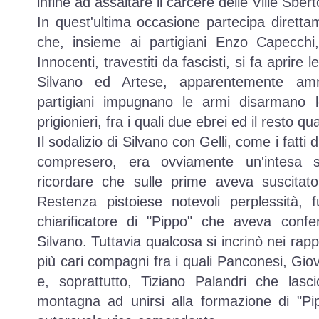
infine ad assaltare il carcere delle Ville Sberto
In quest'ultima occasione partecipa direttam
che, insieme ai partigiani Enzo Capecchi
Innocenti, travestiti da fascisti, si fa aprire 
Silvano ed Artese, apparentemente amm
partigiani impugnano le armi disarmano 
prigionieri, fra i quali due ebrei ed il resto quas
Il sodalizio di Silvano con Gelli, come i fatti
compresero, era ovviamente un'intesa 
ricordare che sulle prime aveva suscitato
Restenza pistoiese notevoli perplessità, f
chiarificatore di "Pippo" che aveva confe
Silvano. Tuttavia qualcosa si incrinò nei rapp
più cari compagni fra i quali Panconesi, Giov
e, soprattutto, Tiziano Palandri che lasc
montagna ad unirsi alla formazione di "Pi