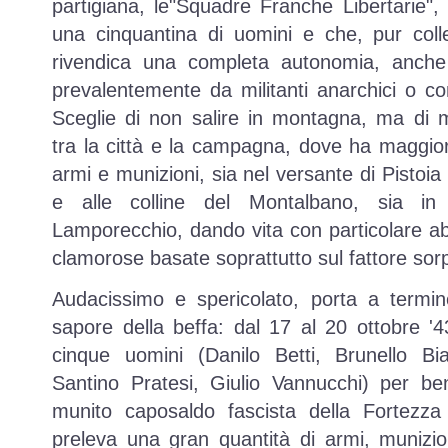
partigiana, le
Squadre Franche Libertarie
,
una cinquantina di uomini e che, pur colle
rivendica una completa autonomia, anch
prevalentemente da militanti anarchici o co
Sceglie di non salire in montagna, ma di 
tra la città e la campagna, dove ha maggiore p
armi e munizioni, sia nel versante di Pistoia
e alle colline del Montalbano, sia in
Lamporecchio, dando vita con particolare abi
clamorose basate soprattutto sul fattore sor
Audacissimo e spericolato, porta a termi
sapore della beffa: dal 17 al 20 ottobre '43
cinque uomini (Danilo Betti, Brunello Bia
Santino Pratesi, Giulio Vannucchi) per ben
munito caposaldo fascista della Fortezz
preleva una gran quantità di armi, munizio