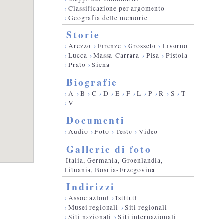
›
Classificazione per argomento
›
Geografia delle memorie
Storie
›
Arezzo
›
Firenze
›
Grosseto
›
Livorno
›
Lucca
›
Massa-Carrara
›
Pisa
›
Pistoia
›
Prato
›
Siena
Biografie
›
A
›
B
›
C
›
D
›
E
›
F
›
L
›
P
›
R
›
S
›
T
›
V
Documenti
›
Audio
›
Foto
›
Testo
›
Video
Gallerie di foto
Italia, Germania, Groenlandia,
Lituania, Bosnia-Erzegovina
Indirizzi
›
Associazioni
›
Istituti
›
Musei regionali
›
Siti regionali
›
Siti nazionali
›
Siti internazionali