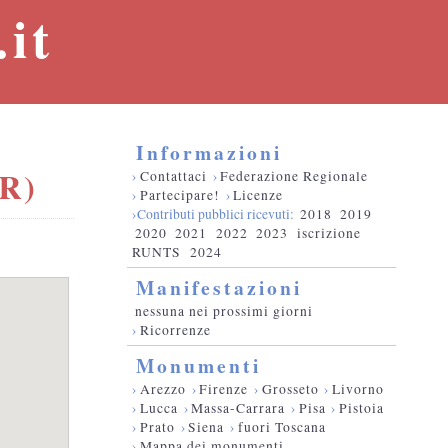
it
Informazioni
GR)
›
Contattaci
›
Federazione Regionale
›
Partecipare!
›
Licenze
›Contributi pubblici ricevuti:
2018
2019
2020
2021
2022
2023
iscrizione
RUNTS
2024
Manifestazioni
nessuna nei prossimi giorni
›
Ricorrenze
Monumenti
›
Arezzo
›
Firenze
›
Grosseto
›
Livorno
›
Lucca
›
Massa-Carrara
›
Pisa
›
Pistoia
›
Prato
›
Siena
›
fuori Toscana
›
Mappa dei monumenti