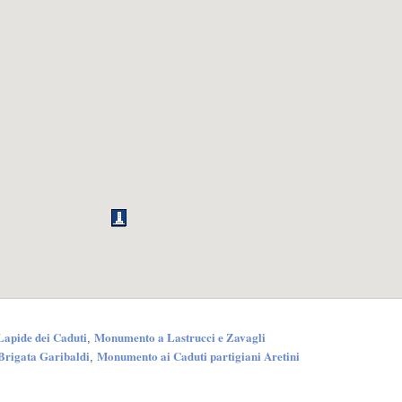
Lapide dei Caduti
Monumento a Lastrucci e Zavagli
,
Brigata Garibaldi
Monumento ai Caduti partigiani Aretini
,