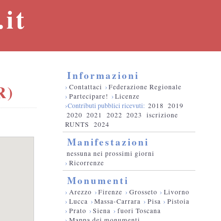
it
Informazioni
R)
›
Contattaci
›
Federazione Regionale
›
Partecipare!
›
Licenze
›Contributi pubblici ricevuti:
2018
2019
2020
2021
2022
2023
iscrizione
RUNTS
2024
Manifestazioni
nessuna nei prossimi giorni
›
Ricorrenze
Monumenti
›
Arezzo
›
Firenze
›
Grosseto
›
Livorno
›
Lucca
›
Massa-Carrara
›
Pisa
›
Pistoia
›
Prato
›
Siena
›
fuori Toscana
›
Mappa dei monumenti