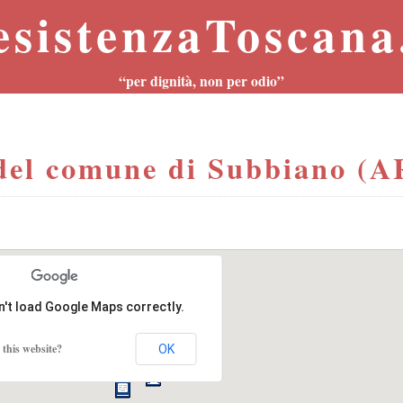
esistenzaToscana.
“per dignità, non per odio”
el comune di Subbiano (A
n't load Google Maps correctly.
this website?
OK