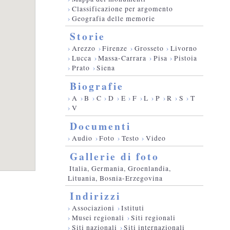
›
Classificazione per argomento
›
Geografia delle memorie
Storie
›
Arezzo
›
Firenze
›
Grosseto
›
Livorno
›
Lucca
›
Massa-Carrara
›
Pisa
›
Pistoia
›
Prato
›
Siena
Biografie
›
A
›
B
›
C
›
D
›
E
›
F
›
L
›
P
›
R
›
S
›
T
›
V
Documenti
›
Audio
›
Foto
›
Testo
›
Video
Gallerie di foto
Italia, Germania, Groenlandia,
Lituania, Bosnia-Erzegovina
Indirizzi
›
Associazioni
›
Istituti
›
Musei regionali
›
Siti regionali
›
Siti nazionali
›
Siti internazionali