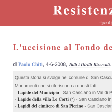
Resisten
“per di
L'uccisione al Tondo de
Paolo Chiti
Tutti i Diritti Riservati
di
, 4-6-2008,
.
Questa storia si svolge nel comune di San Cascia
Monumenti che si riferiscono a questi fatti:
Lapide del Municipio
-
- San Casciano in Val di P
Lapide della villa Le Corti
-
(*) - San Casciano in
Lapidi del cimitero di San Pierino
-
- San Casciano