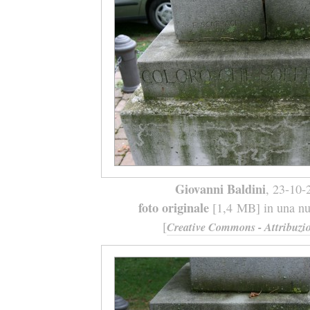
Giovanni Baldini
, 23-10-
foto originale
[1,4 MB] in una nuo
[
Creative Commons - Attribuzio