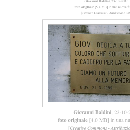
Giovanni Baldini
, 23-10-2007
foto originale
[5,4 MB] in una nuova fi
[
Creative Commons - Attribuzione 3.0
Giovanni Baldini
, 23-10-
foto originale
[4,0 MB] in una nuo
[
Creative Commons - Attribuzio