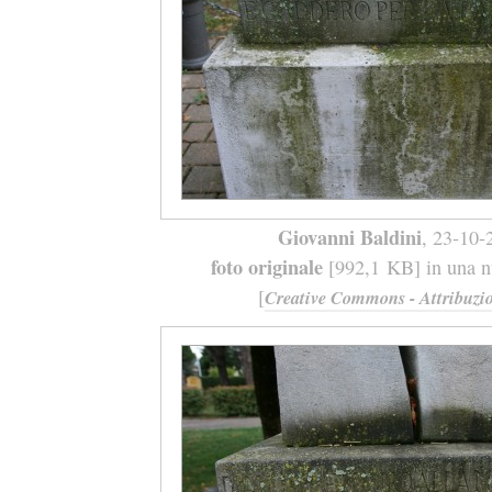
Giovanni Baldini
, 23-10-
foto originale
[992,1 KB] in una nu
[
Creative Commons - Attribuzio