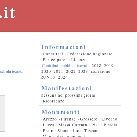
it
Informazioni
›
Contattaci
›
Federazione Regionale
›
Partecipare!
›
Licenze
›Contributi pubblici ricevuti:
2018
2019
2020
2021
2022
2023
iscrizione
scheda tecnica
RUNTS
2024
Manifestazioni
nessuna nei prossimi giorni
›
Ricorrenze
Monumenti
›
Arezzo
›
Firenze
›
Grosseto
›
Livorno
›
Lucca
›
Massa-Carrara
›
Pisa
›
Pistoia
›
Prato
›
Siena
›
fuori Toscana
›
Mappa dei monumenti