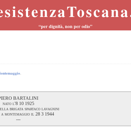
esistenzaToscana.
“per dignità, non per odio”
 Montemaggio
.
PIERO BARTALINI
nato l'8 10 1925
della brigata spartaco lavagnini
 a montemaggio il 28 3 1944
---