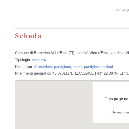
foto orig
Scheda
Comune di Barberino Val d'Elsa (FI), località Vico d'Elsa, via della Vil
sepolcro
Tipologia:
.
formazione partigiana
nomi
partigiani italiani
Descrittori:
,
,
.
Riferimenti geografici: 43,373112N, 11,052246E | 43° 22.387N, 11° 3.
This page ca
Do you own 