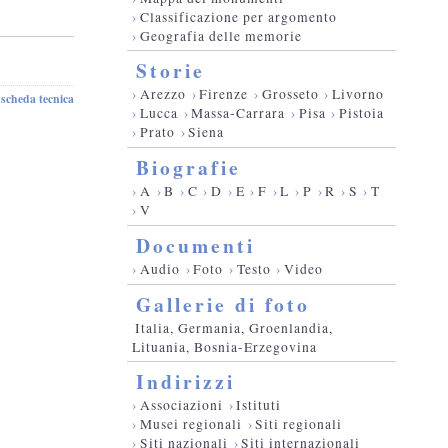
›
Classificazione per argomento
›
Geografia delle memorie
Storie
›
Arezzo
›
Firenze
›
Grosseto
›
Livorno
scheda tecnica
-
›
Lucca
›
Massa-Carrara
›
Pisa
›
Pistoia
›
Prato
›
Siena
Biografie
›
A
›
B
›
C
›
D
›
E
›
F
›
L
›
P
›
R
›
S
›
T
›
V
Documenti
›
Audio
›
Foto
›
Testo
›
Video
Gallerie di foto
Italia, Germania, Groenlandia,
Lituania, Bosnia-Erzegovina
Indirizzi
›
Associazioni
›
Istituti
›
Musei regionali
›
Siti regionali
›
Siti nazionali
›
Siti internazionali