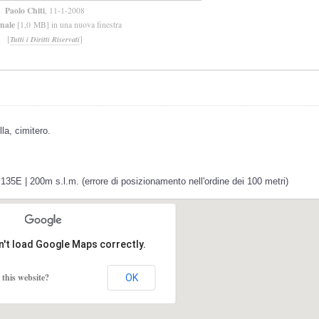
Paolo Chiti
, 11-1-2008
inale
[1,0 MB] in una nuova finestra
[
]
Tutti i Diritti Riservati
la, cimitero.
135E | 200m s.l.m. (errore di posizionamento nell'ordine dei 100 metri)
n't load Google Maps correctly.
this website?
OK