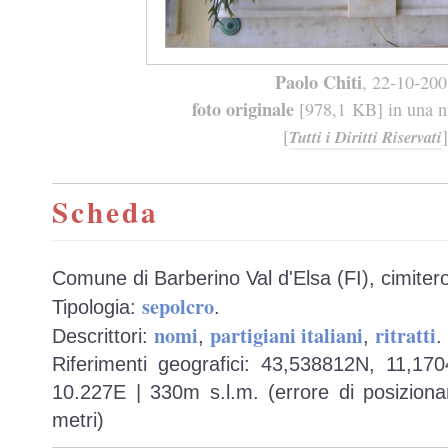
Paolo Chiti
, 22-10-20
foto originale
[978,1 KB] in una nu
[
]
Tutti i Diritti Riservati
Scheda
Comune di Barberino Val d'Elsa (FI), cimite
sepolcro
Tipologia:
.
nomi
partigiani italiani
ritratti
Descrittori:
,
,
.
Riferimenti geografici: 43,538812N, 11,17
10.227E | 330m s.l.m. (errore di posiziona
metri)