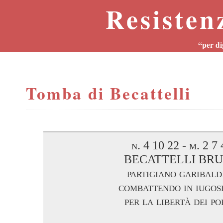
Resisten
“per di
Tomba di Becattelli
n. 4 10 22 - m. 2 7
BECATTELLI BR
partigiano garibald
combattendo in iugos
per la libertà dei po