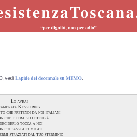
esistenzaToscana.
“per dignità, non per odio”
Lapide del decennale su MEMO
O, vedi
.
Lo avrai
camerata Kesselring
to che pretendi da noi italiani
n che pietra si costruirà
 deciderlo tocca a noi
n coi sassi affumicati
nermi straziati dal tuo sterminio