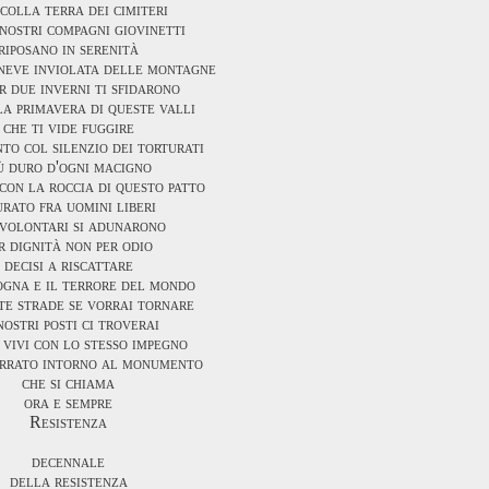
colla terra dei cimiteri
 nostri compagni giovinetti
riposano in serenità
neve inviolata delle montagne
r due inverni ti sfidarono
a primavera di queste valli
che ti vide fuggire
to col silenzio dei torturati
ù duro d'ogni macigno
con la roccia di questo patto
urato fra uomini liberi
 volontari si adunarono
r dignità non per odio
decisi a riscattare
ogna e il terrore del mondo
te strade se vorrai tornare
nostri posti ci troverai
 vivi con lo stesso impegno
errato intorno al monumento
che si chiama
ora e sempre
Resistenza
decennale
della resistenza