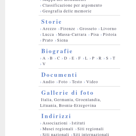
›
Classificazione per argomento
›
Geografia delle memorie
Storie
›
Arezzo
›
Firenze
›
Grosseto
›
Livorno
›
Lucca
›
Massa-Carrara
›
Pisa
›
Pistoia
›
Prato
›
Siena
Biografie
›
A
›
B
›
C
›
D
›
E
›
F
›
L
›
P
›
R
›
S
›
T
›
V
Documenti
›
Audio
›
Foto
›
Testo
›
Video
Gallerie di foto
Italia, Germania, Groenlandia,
Lituania, Bosnia-Erzegovina
Indirizzi
›
Associazioni
›
Istituti
›
Musei regionali
›
Siti regionali
›
Siti nazionali
›
Siti internazionali