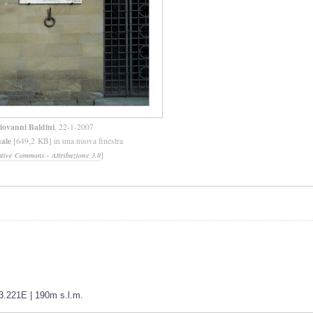
iovanni Baldini
, 22-1-2007
nale
[649,2 KB] in una nuova finestra
]
ative Commons - Attribuzione 3.0
23.221E | 190m s.l.m.