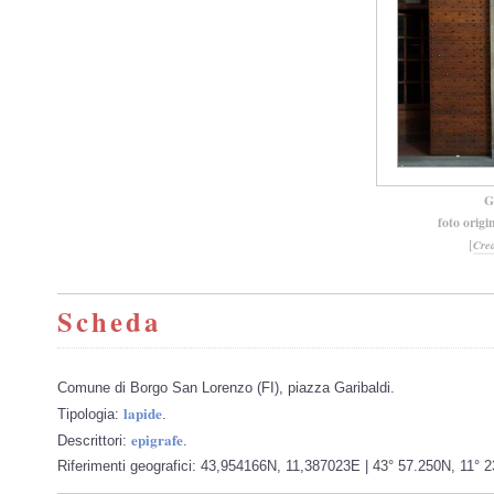
G
foto origi
[
Cre
Scheda
Comune di Borgo San Lorenzo (FI), piazza Garibaldi.
lapide
Tipologia:
.
epigrafe
Descrittori:
.
Riferimenti geografici: 43,954166N, 11,387023E | 43° 57.250N, 11° 