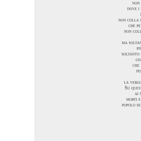
non 
dove i
non colla 
che pe
non coll
ma soltan
pi
soltanto 
gi
che
pe
la verg
Su ques
ai 
morti e
popolo s