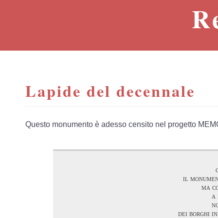
R
Lapide del decennale
Questo monumento è adesso censito nel progetto MEM
il monumen
ma co
a
no
dei borghi i