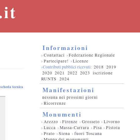
it
Informazioni
›
Contattaci
›
Federazione Regionale
›
Partecipare!
›
Licenze
›Contributi pubblici ricevuti:
2018
2019
2020
2021
2022
2023
iscrizione
RUNTS
2024
scheda tecnica
Manifestazioni
nessuna nei prossimi giorni
›
Ricorrenze
Monumenti
›
Arezzo
›
Firenze
›
Grosseto
›
Livorno
›
Lucca
›
Massa-Carrara
›
Pisa
›
Pistoia
›
Prato
›
Siena
›
fuori Toscana
›
Mappa dei monumenti