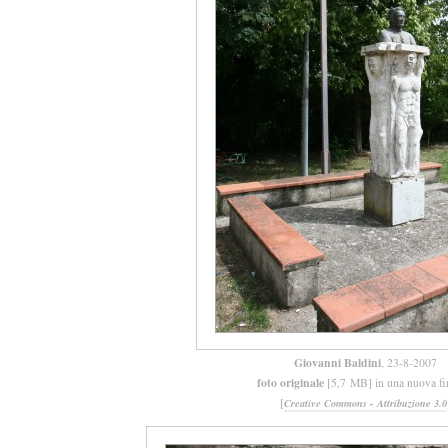
Giovanni Baldini
, 23-8-2007
foto originale
[5,7 MB] in una nuova fi
[
Creative Commons - Attribuzione 3.0