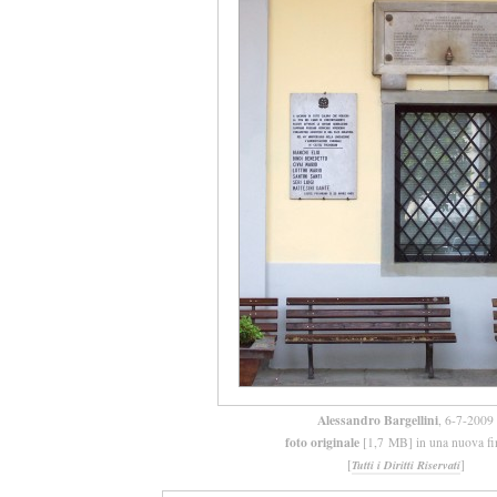
Alessandro Bargellini
, 6-7-2009
foto originale
[1,7 MB] in una nuova fi
[
]
Tutti i Diritti Riservati