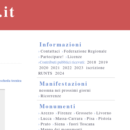
it
Informazioni
›
Contattaci
›
Federazione Regionale
›
Partecipare!
›
Licenze
›Contributi pubblici ricevuti:
2018
2019
2020
2021
2022
2023
iscrizione
RUNTS
2024
scheda tecnica
Manifestazioni
nessuna nei prossimi giorni
›
Ricorrenze
Monumenti
›
Arezzo
›
Firenze
›
Grosseto
›
Livorno
›
Lucca
›
Massa-Carrara
›
Pisa
›
Pistoia
›
Prato
›
Siena
›
fuori Toscana
›
Mappa dei monumenti