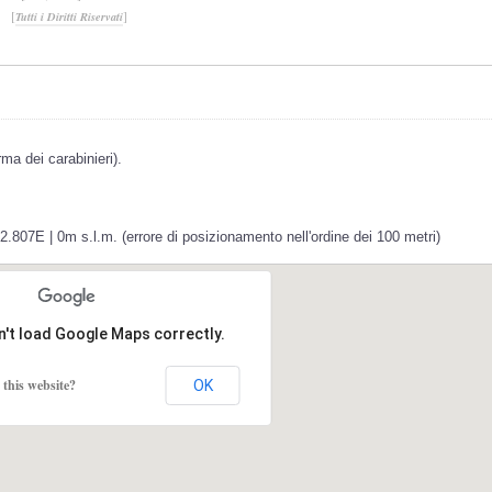
[
]
Tutti i Diritti Riservati
ma dei carabinieri).
.807E | 0m s.l.m. (errore di posizionamento nell'ordine dei 100 metri)
n't load Google Maps correctly.
this website?
OK