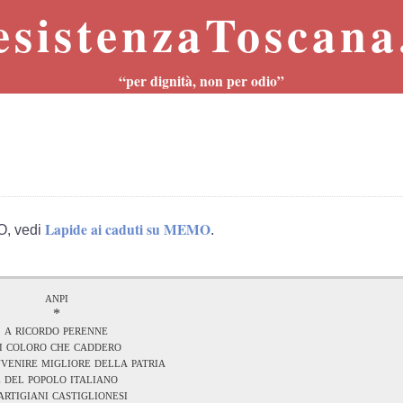
esistenzaToscana.
“per dignità, non per odio”
Lapide ai caduti su MEMO
O, vedi
.
anpi
*
a ricordo perenne
i coloro che caddero
vvenire migliore della patria
e del popolo italiano
partigiani castiglionesi