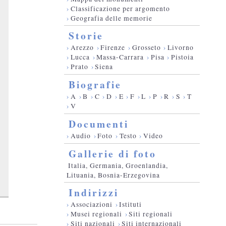
›
Classificazione per argomento
›
Geografia delle memorie
Storie
›
Arezzo
›
Firenze
›
Grosseto
›
Livorno
›
Lucca
›
Massa-Carrara
›
Pisa
›
Pistoia
›
Prato
›
Siena
Biografie
›
A
›
B
›
C
›
D
›
E
›
F
›
L
›
P
›
R
›
S
›
T
›
V
Documenti
›
Audio
›
Foto
›
Testo
›
Video
Gallerie di foto
Italia, Germania, Groenlandia,
Lituania, Bosnia-Erzegovina
Indirizzi
›
Associazioni
›
Istituti
›
Musei regionali
›
Siti regionali
›
Siti nazionali
›
Siti internazionali