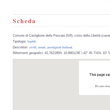
Scheda
Comune di Castiglione della Pescaia (GR), corso della Libertà (caser
lapide
Tipologia:
.
civili
nomi
partigiani italiani
Descrittori:
,
,
.
Riferimenti geografici: 42,762185N, 10,880123E | 42° 45.731N, 10° 52
This page ca
Do you own 