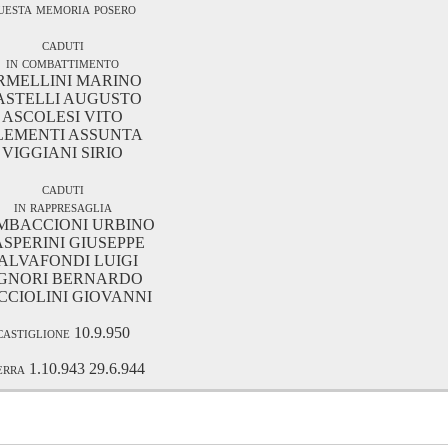
uesta memoria posero
caduti
in combattimento
RMELLINI MARINO
ASTELLI AUGUSTO
ASCOLESI VITO
LEMENTI ASSUNTA
VIGGIANI SIRIO
caduti
in rappresaglia
MBACCIONI URBINO
SPERINI GIUSEPPE
ALVAFONDI LUIGI
IGNORI BERNARDO
CCIOLINI GIOVANNI
castiglione 10.9.950
erra 1.10.943 29.6.944