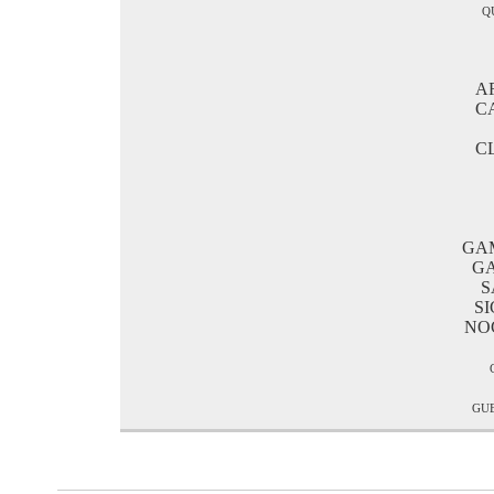
q
A
C
C
GA
GA
S
S
NO
gu