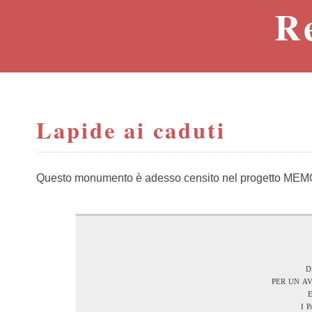
R
Lapide ai caduti
Questo monumento è adesso censito nel progetto MEM
d
per un a
i 