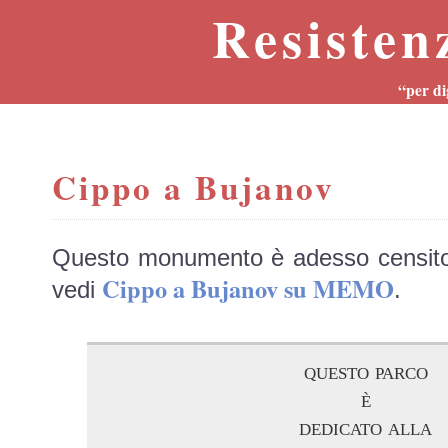
Resisten
“per di
Cippo a Bujanov
Questo monumento è adesso censit
Cippo a Bujanov su MEMO
vedi
.
questo parco
è
dedicato alla