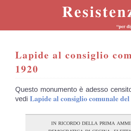
Resisten
“per di
Lapide al consiglio co
1920
Questo monumento è adesso censit
Lapide al consiglio comunale d
vedi
in ricordo della prima ammi
democratica di cecina, elett