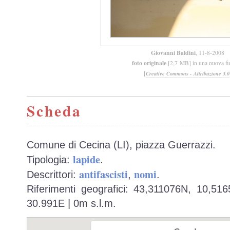
Giovanni Baldini
, 11-8-2008
foto originale
[2,7 MB] in una nuova fi
[
Creative Commons - Attribuzione 3.0
Scheda
Comune di Cecina (LI), piazza Guerrazzi.
lapide
Tipologia:
.
antifascisti
nomi
Descrittori:
,
.
Riferimenti geografici: 43,311076N, 10,51
30.991E | 0m s.l.m.