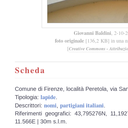
Giovanni Baldini
, 2-10-
foto originale
[136,2 KB] in una nu
[
Creative Commons - Attribuzio
Scheda
Comune di Firenze, località Peretola, via San
lapide
Tipologia:
.
nomi
partigiani italiani
Descrittori:
,
.
Riferimenti geografici: 43,795276N, 11,19
11.566E | 30m s.l.m.