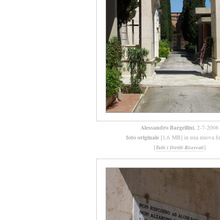
Alessandro Bargellini
, 2-7-2008
foto originale
[1,6 MB] in una nuova fi
[
]
Tutti i Diritti Riservati