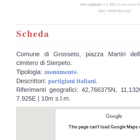
foto originale
[1,8 MB] in una nuova fi
[
]
Tutti i Diritti Riservati
Scheda
Comune di Grosseto, piazza Martiri dell
cimitero di Sterpeto.
monumento
Tipologia:
.
partigiani italiani
Descrittori:
.
Riferimenti geografici: 42,766375N, 11,13
7.925E | 10m s.l.m.
This page can't load Google Maps 