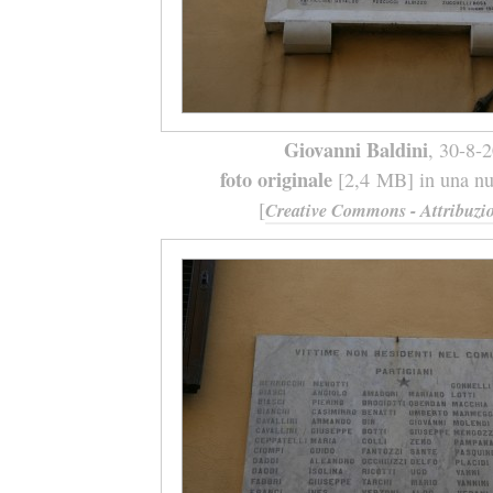
Giovanni Baldini
, 30-8-
foto originale
[2,4 MB] in una nuo
[
Creative Commons - Attribuzio