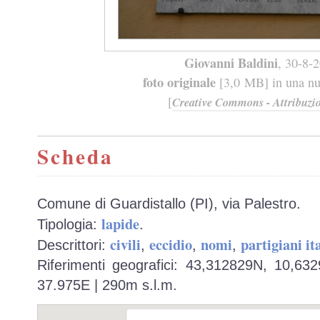
Giovanni Baldini
, 30-8-
foto originale
[3,0 MB] in una nuo
[
Creative Commons - Attribuzio
Scheda
Comune di Guardistallo (PI), via Palestro.
lapide
Tipologia:
.
civili
eccidio
nomi
partigiani it
Descrittori:
,
,
,
Riferimenti geografici: 43,312829N, 10,63
37.975E | 290m s.l.m.