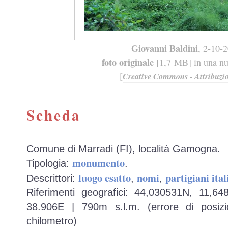
Giovanni Baldini
, 2-10-
foto originale
[1,7 MB] in una nuo
[
Creative Commons - Attribuzio
Scheda
Comune di Marradi (FI), località Gamogna.
monumento
Tipologia:
.
luogo esatto
nomi
partigiani ital
Descrittori:
,
,
Riferimenti geografici: 44,030531N, 11,6
38.906E | 790m s.l.m. (errore di posizi
chilometro)