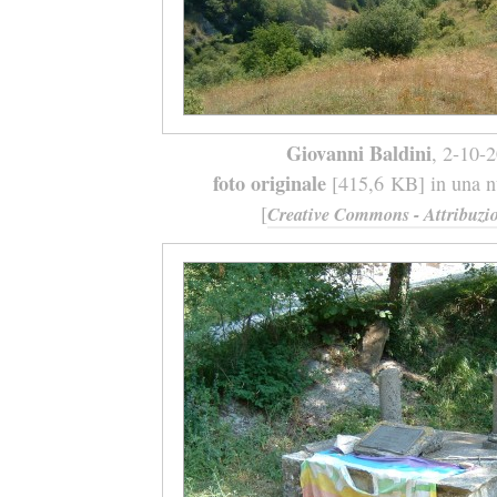
Giovanni Baldini
, 2-10-
foto originale
[415,6 KB] in una nu
[
Creative Commons - Attribuzio