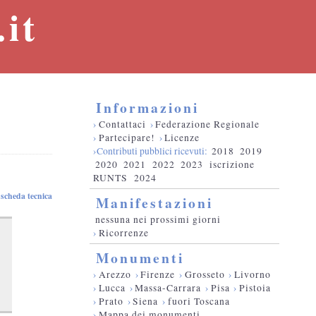
it
Informazioni
›
Contattaci
›
Federazione Regionale
›
Partecipare!
›
Licenze
›Contributi pubblici ricevuti:
2018
2019
2020
2021
2022
2023
iscrizione
RUNTS
2024
scheda tecnica
Manifestazioni
nessuna nei prossimi giorni
›
Ricorrenze
Monumenti
›
Arezzo
›
Firenze
›
Grosseto
›
Livorno
›
Lucca
›
Massa-Carrara
›
Pisa
›
Pistoia
›
Prato
›
Siena
›
fuori Toscana
›
Mappa dei monumenti