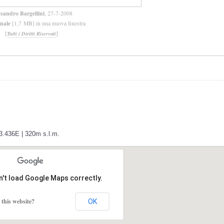
ssandro Bargellini
, 27-7-2008
inale
[1,7 MB] in una nuova finestra
[
]
Tutti i Diritti Riservati
43.436E | 320m s.l.m.
n't load Google Maps correctly.
this website?
OK