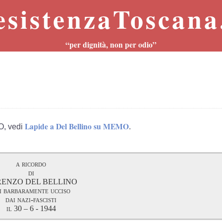
esistenzaToscana.
“per dignità, non per odio”
Lapide a Del Bellino su MEMO
O, vedi
.
a ricordo
di
ENZO DEL BELLINO
i barbaramente ucciso
dai nazi-fascisti
il 30 – 6 - 1944