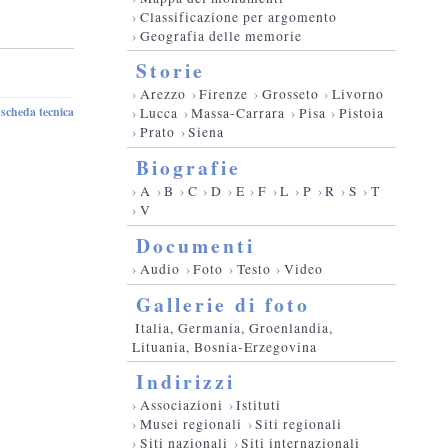
›
Classificazione per argomento
›
Geografia delle memorie
Storie
›
Arezzo
›
Firenze
›
Grosseto
›
Livorno
scheda tecnica
›
Lucca
›
Massa-Carrara
›
Pisa
›
Pistoia
-
›
Prato
›
Siena
Biografie
›
A
›
B
›
C
›
D
›
E
›
F
›
L
›
P
›
R
›
S
›
T
›
V
Documenti
›
Audio
›
Foto
›
Testo
›
Video
Gallerie di foto
Italia, Germania, Groenlandia,
Lituania, Bosnia-Erzegovina
Indirizzi
›
Associazioni
›
Istituti
›
Musei regionali
›
Siti regionali
›
Siti nazionali
›
Siti internazionali