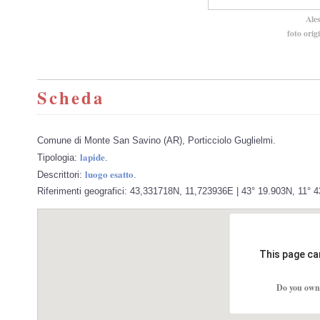
Ale
foto orig
Scheda
Comune di Monte San Savino (AR), Porticciolo Guglielmi.
lapide
Tipologia:
.
luogo esatto
Descrittori:
.
Riferimenti geografici: 43,331718N, 11,723936E | 43° 19.903N, 11° 
This page ca
Do you own 