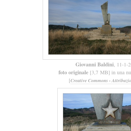
Giovanni Baldini
, 11-1-
foto originale
[3,7 MB] in una nuo
[
Creative Commons - Attribuzio