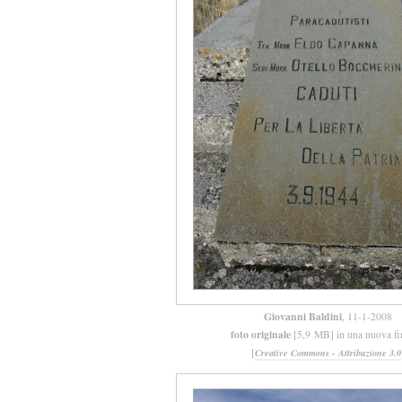
Giovanni Baldini
, 11-1-2008
foto originale
[5,9 MB] in una nuova fi
[
Creative Commons - Attribuzione 3.0