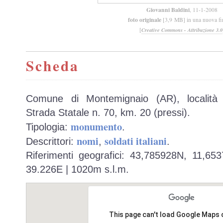
Giovanni Baldini
, 11-1-2008
foto originale
[3,9 MB] in una nuova fi
[
Creative Commons - Attribuzione 3.0
Scheda
Comune di Montemignaio (AR), località
Strada Statale n. 70, km. 20 (pressi).
monumento
Tipologia:
.
nomi
soldati italiani
Descrittori:
,
.
Riferimenti geografici: 43,785928N, 11,65
39.226E | 1020m s.l.m.
This page can't load Google Maps 