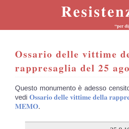
Resisten
“per di
Ossario delle vittime d
rappresaglia del 25 ag
Questo monumento è adesso censit
Ossario delle vittime della rappre
vedi
MEMO
.