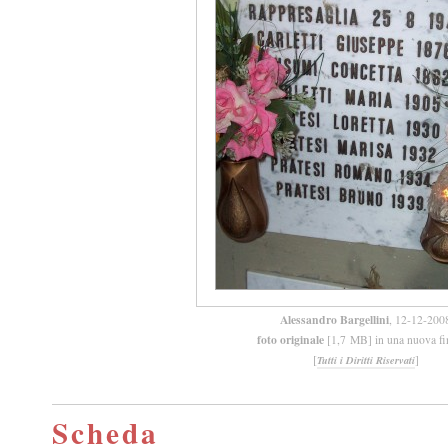
Alessandro Bargellini
, 12-12-200
foto originale
[1,7 MB] in una nuova fi
[
]
Tutti i Diritti Riservati
Scheda