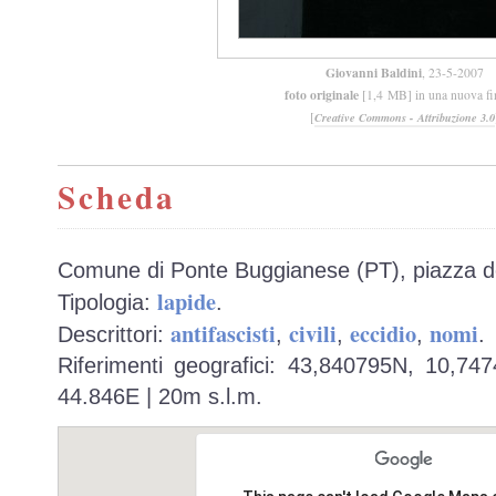
Giovanni Baldini
, 23-5-2007
foto originale
[1,4 MB] in una nuova fi
[
Creative Commons - Attribuzione 3.0
Scheda
Comune di Ponte Buggianese (PT), piazza de
lapide
Tipologia:
.
antifascisti
civili
eccidio
nomi
Descrittori:
,
,
,
.
Riferimenti geografici: 43,840795N, 10,74
44.846E | 20m s.l.m.