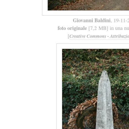
Giovanni Baldini
, 19-11-
foto originale
[7,2 MB] in una nuo
[
Creative Commons - Attribuzio