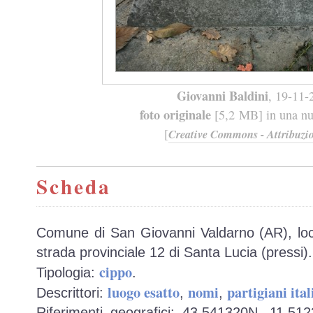
Giovanni Baldini
, 19-11-
foto originale
[5,2 MB] in una nuo
[
Creative Commons - Attribuzio
Scheda
Comune di San Giovanni Valdarno (AR), loca
strada provinciale 12 di Santa Lucia (pressi).
cippo
Tipologia:
.
luogo esatto
nomi
partigiani ital
Descrittori:
,
,
Riferimenti geografici: 43,541320N, 11,51