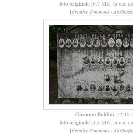
foto originale
[6,7 MB] in una nuo
[
Creative Commons - Attribuzio
Giovanni Baldini
, 22-10-
foto originale
[4,4 MB] in una nuo
[
Creative Commons - Attribuzio