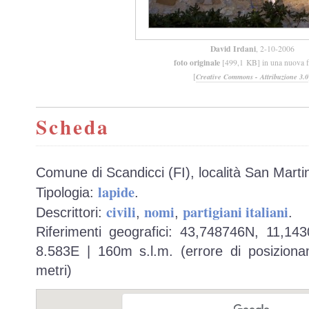
David Irdani
, 2-10-2006
foto originale
[499,1 KB] in una nuova f
[
Creative Commons - Attribuzione 3.0
Scheda
Comune di Scandicci (FI), località San Marti
lapide
Tipologia:
.
civili
nomi
partigiani italiani
Descrittori:
,
,
.
Riferimenti geografici: 43,748746N, 11,14
8.583E | 160m s.l.m. (errore di posiziona
metri)