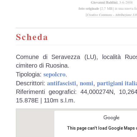
Giovanni Baldini
, 3-6-2008
foto originale
[2,7 MB] in una nuova fi
[
Creative Commons - Attribuzione 3.0
Scheda
Comune di Seravezza (LU), località Ruos
cimitero di Ruosina.
sepolcro
Tipologia:
.
antifascisti
nomi
partigiani itali
Descrittori:
,
,
Riferimenti geografici: 44,000274N, 10,2
15.878E | 110m s.l.m.
This page can't load Google Maps 