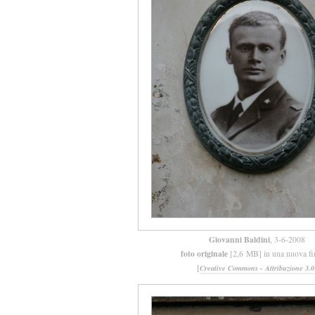
Giovanni Baldini
, 3-6-2008
foto originale
[2,6 MB] in una nuova fi
[
Creative Commons - Attribuzione 3.0