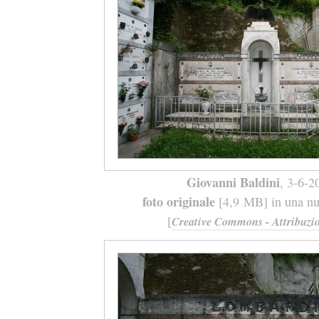
Giovanni Baldini
, 3-6-2
foto originale
[4,9 MB] in una nuo
[
Creative Commons - Attribuzio