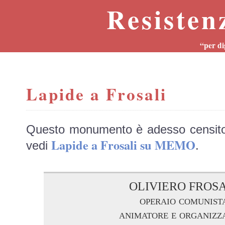
Resisten
“per di
Lapide a Frosali
Questo monumento è adesso censit
Lapide a Frosali su MEMO
vedi
.
OLIVIERO FROSA
operaio comunist
animatore e organizz