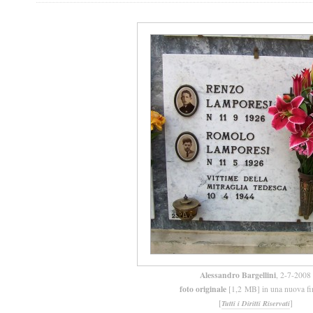
Alessandro Bargellini
, 2-7-2008
foto originale
[1,2 MB] in una nuova fi
[
]
Tutti i Diritti Riservati