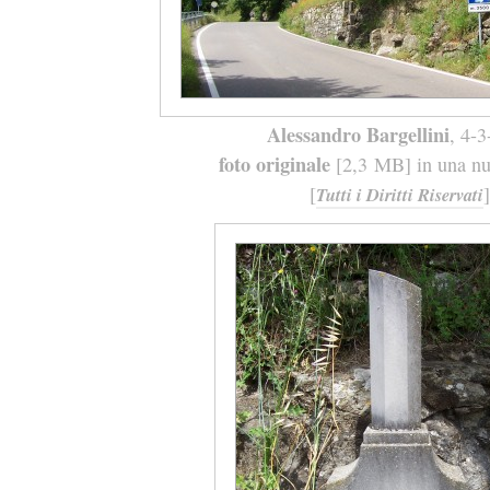
Alessandro Bargellini
, 4-
foto originale
[2,3 MB] in una nuo
[
]
Tutti i Diritti Riservati