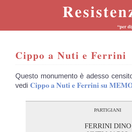
Resisten
“per di
Cippo a Nuti e Ferrini
Questo monumento è adesso censit
Cippo a Nuti e Ferrini su MEM
vedi
partigiani
FERRINI DINO