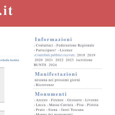
it
Informazioni
›
Contattaci
›
Federazione Regionale
›
Partecipare!
›
Licenze
›Contributi pubblici ricevuti:
2018
2019
2020
2021
2022
2023
iscrizione
scheda tecnica
RUNTS
2024
Manifestazioni
nessuna nei prossimi giorni
›
Ricorrenze
Monumenti
›
Arezzo
›
Firenze
›
Grosseto
›
Livorno
›
Lucca
›
Massa-Carrara
›
Pisa
›
Pistoia
›
Prato
›
Siena
›
fuori Toscana
›
Mappa dei monumenti