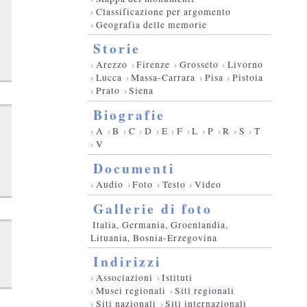
›
Classificazione per argomento
›
Geografia delle memorie
Storie
›
Arezzo
›
Firenze
›
Grosseto
›
Livorno
›
Lucca
›
Massa-Carrara
›
Pisa
›
Pistoia
›
Prato
›
Siena
Biografie
›
A
›
B
›
C
›
D
›
E
›
F
›
L
›
P
›
R
›
S
›
T
›
V
Documenti
›
Audio
›
Foto
›
Testo
›
Video
Gallerie di foto
Italia, Germania, Groenlandia,
Lituania, Bosnia-Erzegovina
Indirizzi
›
Associazioni
›
Istituti
›
Musei regionali
›
Siti regionali
›
Siti nazionali
›
Siti internazionali