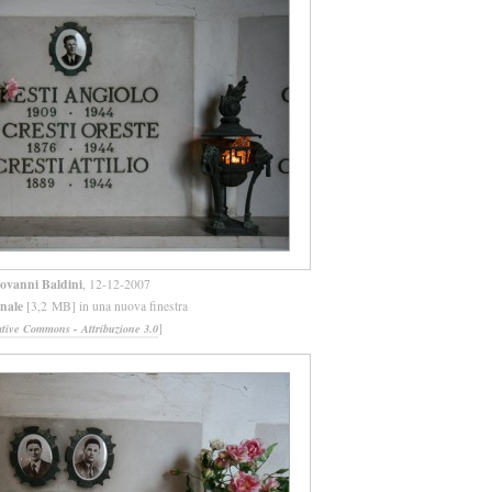
ovanni Baldini
, 12-12-2007
inale
[3,2 MB] in una nuova finestra
]
ative Commons - Attribuzione 3.0