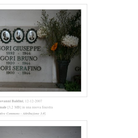
ovanni Baldini
, 12-12-2007
inale
[3,2 MB] in una nuova finestra
]
ative Commons - Attribuzione 3.0