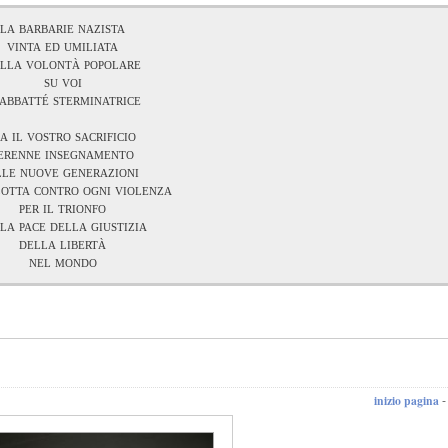
la barbarie nazista
vinta ed umiliata
lla volontà popolare
su voi
 abbatté sterminatrice
ia il vostro sacrificio
erenne insegnamento
lle nuove generazioni
lotta contro ogni violenza
per il trionfo
la pace della giustizia
della libertà
nel mondo
inizio pagina