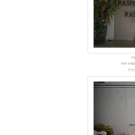
Gi
foto orig
[
Cre