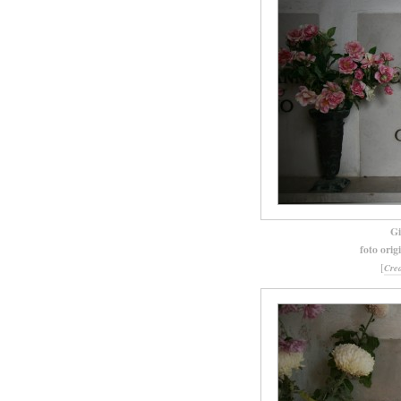
Gi
foto orig
[
Cre