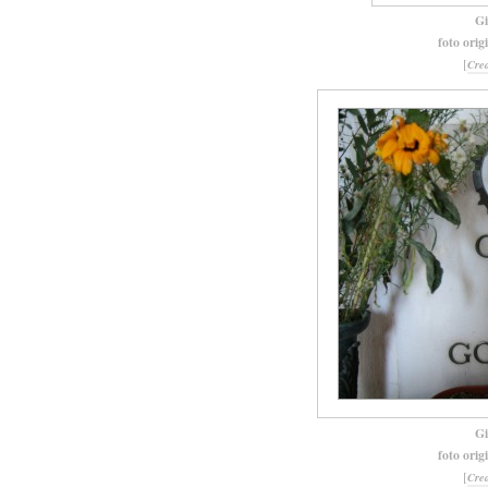
Gi
foto orig
[
Cre
Gi
foto orig
[
Cre