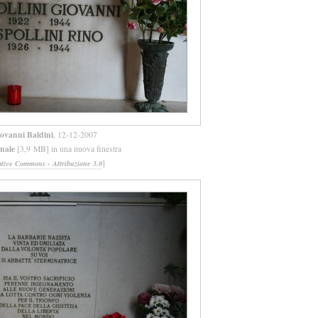
ovanni Baldini
, 12-12-2007
inale
[3,9 MB] in una nuova finestra
]
ative Commons - Attribuzione 3.0