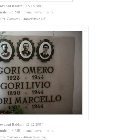
ovanni Baldini
, 12-12-2007
inale
[2,6 MB] in una nuova finestra
]
ative Commons - Attribuzione 3.0
ovanni Baldini
, 12-12-2007
inale
[4,6 MB] in una nuova finestra
]
ative Commons - Attribuzione 3.0