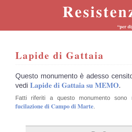
Resisten
“per di
Lapide di Gattaia
Questo monumento è adesso censit
Lapide di Gattaia su MEMO
vedi
.
Fatti riferiti a questo monumento sono 
fucilazione di Campo di Marte
.