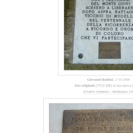
Giovanni Baldini
, 2-10-2006
foto originale
[379,8 KB] in una nuova f
[
Creative Commons - Attribuzione 3.0