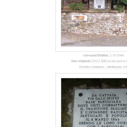
Giovanni Baldini
, 2-10-2006
foto originale
[363,2 KB] in una nuova f
[
Creative Commons - Attribuzione 3.0