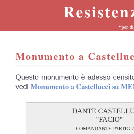
Resisten
“per di
Monumento a Castelluc
Questo monumento è adesso censit
Monumento a Castellucci su M
vedi
DANTE CASTELLU
"FACIO"
comandante partigi