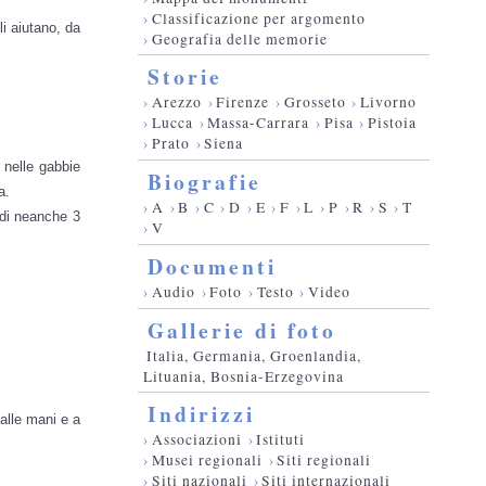
›
Classificazione per argomento
li aiutano, da
›
Geografia delle memorie
Storie
›
Arezzo
›
Firenze
›
Grosseto
›
Livorno
›
Lucca
›
Massa-Carrara
›
Pisa
›
Pistoia
›
Prato
›
Siena
 nelle gabbie
Biografie
a.
›
A
›
B
›
C
›
D
›
E
›
F
›
L
›
P
›
R
›
S
›
T
 di neanche 3
›
V
Documenti
›
Audio
›
Foto
›
Testo
›
Video
Gallerie di foto
Italia, Germania, Groenlandia,
Lituania, Bosnia-Erzegovina
Indirizzi
dalle mani e a
›
Associazioni
›
Istituti
›
Musei regionali
›
Siti regionali
›
Siti nazionali
›
Siti internazionali