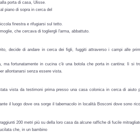
alla porta di casa, Ulisse.
al piano di sopra in cerca del
ola finestra e rifugiarsi sul tetto.
moglie, che cercava di togliergli l'arma, abbattuto.
, decide di andare in cerca dei figli, fuggiti attraverso i campi alle prim
 ma fortunatamente in cucina c'è una botola che porta in cantina: lì si tr
per allontanarsi senza essere vista.
stata vista da testimoni prima presso una casa colonica in cerca di aiuto p
nte il luogo dove ora sorge il tabernacolo in località Bosconi dove sono ricor
ggiunti 200 metri più su della loro casa da alcune raffiche di fucile mitragliat
fucilata che, in un bambino