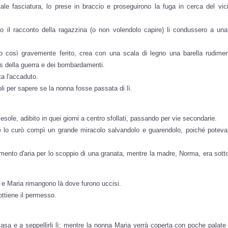
ale fasciatura, lo prese in braccio e proseguirono la fuga in cerca del v
o il racconto della ragazzina (o non volendolo capire) li condussero a un
no così gravemente ferito, crea con una scala di legno una barella rudime
os della guerra e dei bombardamenti.
ta l'accaduto.
li per sapere se la nonna fosse passata di lì.
esole, adibito in quei giorni a centro sfollati, passando per vie secondarie.
che lo curò compì un grande miracolo salvandolo e guarendolo, poiché potev
mento d'aria per lo scoppio di una granata, mentre la madre, Norma, era sotto
o e Maria rimangono là dove furono uccisi.
ottiene il permesso.
sa e a seppellirli lì; mentre la nonna Maria verrà coperta con poche palate d