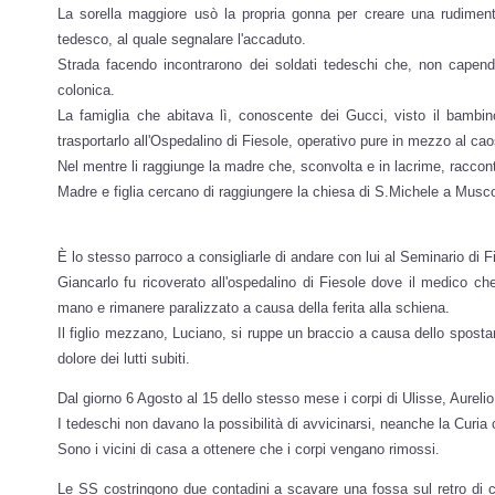
La sorella maggiore usò la propria gonna per creare una rudiment
tedesco, al quale segnalare l'accaduto.
Strada facendo incontrarono dei soldati tedeschi che, non capend
colonica.
La famiglia che abitava lì, conoscente dei Gucci, visto il bambi
trasportarlo all'Ospedalino di Fiesole, operativo pure in mezzo al ca
Nel mentre li raggiunge la madre che, sconvolta e in lacrime, raccon
Madre e figlia cercano di raggiungere la chiesa di S.Michele a Musco
È lo stesso parroco a consigliarle di andare con lui al Seminario di Fi
Giancarlo fu ricoverato all'ospedalino di Fiesole dove il medico 
mano e rimanere paralizzato a causa della ferita alla schiena.
Il figlio mezzano, Luciano, si ruppe un braccio a causa dello sposta
dolore dei lutti subiti.
Dal giorno 6 Agosto al 15 dello stesso mese i corpi di Ulisse, Aureli
I tedeschi non davano la possibilità di avvicinarsi, neanche la Curia 
Sono i vicini di casa a ottenere che i corpi vengano rimossi.
Le SS costringono due contadini a scavare una fossa sul retro di ca