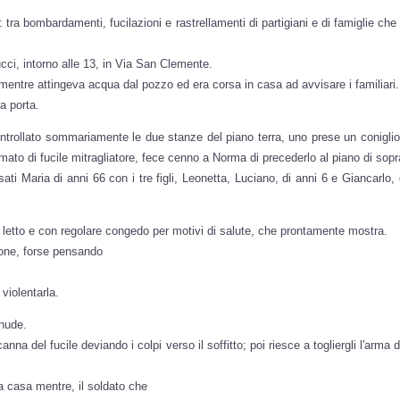
 tra bombardamenti, fucilazioni e rastrellamenti di partigiani e di famiglie che 
cci, intorno alle 13, in Via San Clemente.
e mentre attingeva acqua dal pozzo ed era corsa in casa ad avvisare i familiari.
a porta.
ntrollato sommariamente le due stanze del piano terra, uno prese un coniglio
rmato di fucile mitragliatore, fece cenno a Norma di precederlo al piano di sopr
ati Maria di anni 66 con i tre figli, Leonetta, Luciano, di anni 6 e Giancarlo,
, a letto e con regolare congedo per motivi di salute, che prontamente mostra.
ione, forse pensando
violentarla.
 nude.
anna del fucile deviando i colpi verso il soffitto; poi riesce a togliergli l'arma 
la casa mentre, il soldato che