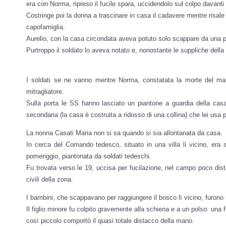
era con Norma, ripreso il fucile spara, uccidendolo sul colpo davanti 
Costringe poi la donna a trascinare in casa il cadavere mentre risale 
capofamiglia.
Aurelio, con la casa circondata aveva potuto solo scappare da una picc
Purtroppo il soldato lo aveva notato e, nonostante le suppliche della 
I soldati se ne vanno mentre Norma, constatata la morte del marito
mitragliatore.
Sulla porta le SS hanno lasciato un piantone a guardia della casa,
secondaria (la casa è costruita a ridosso di una collina) che lei usa 
La nonna Casati Maria non si sa quando si sia allontanata da casa.
In cerca del Comando tedesco, situato in una villa lì vicino, era 
pomeriggio, piantonata da soldati tedeschi.
Fu trovata verso le 19, uccisa per fucilazione, nel campo poco dista
civili della zona.
I bambini, che scappavano per raggiungere il bosco lì vicino, furono ra
Il figlio minore fu colpito gravemente alla schiena e a un polso: una 
così piccolo comportò il quasi totale distacco della mano.