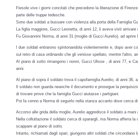
Fiesole vive i giorni concitati che precedono la liberazione di Firenze:
parte delle truppe tedesche.
Sono due soldati a bussare con violenza alla porta della Famiglia Gu
La figlia maggiore, Gucci Leonetta, di anni 12, li aveva visti arrivar
Fu Giovannini Norma, di anni 31 (moglie di Gucci Aurelio), ad aprire l
I due soldati entrarono spintonandola violentemente e, dopo aver co
sul retro di casa ordinando che gli venisse spellato, mentre l'altro, a
Al piano di sotto rimangono i nonni, Gucci Ulisse , di anni 77, e Cas
anni.
Al piano di sopra il soldato trova il capofamiglia Aurelio, di anni 36
Il soldato non guarda neanche il documento e prosegue la perquisiz
di trovare prove che la famiglia Gucci aiutasse i partigiani.
Poi fa cenno a Norma di seguirlo nella stanza accanto dove cerca di 
Accorso alle grida della moglie, Aurelio aggredisce il soldato a mani
Nella colluttazione il soldato cerca di sparargli, ma Norma afferra la c
scappare al piano di sotto.
Intanto, richiamati dagli spari, giungono altri soldati che circondano 