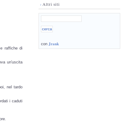
›
Altri siti
Jrank
con
e raffiche di
ova un'uscita
oi, nel tardo
dati i caduti
ore.