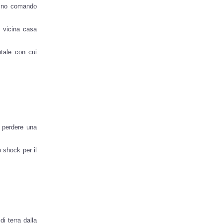
icino comando
a vicina casa
ntale con cui
a perdere una
 shock per il
i terra dalla