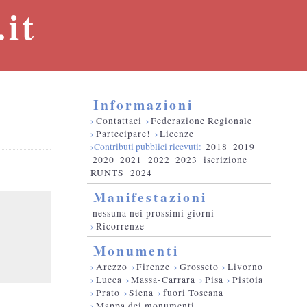
it
Informazioni
›
Contattaci
›
Federazione Regionale
›
Partecipare!
›
Licenze
›Contributi pubblici ricevuti:
2018
2019
2020
2021
2022
2023
iscrizione
RUNTS
2024
Manifestazioni
nessuna nei prossimi giorni
›
Ricorrenze
Monumenti
›
Arezzo
›
Firenze
›
Grosseto
›
Livorno
›
Lucca
›
Massa-Carrara
›
Pisa
›
Pistoia
›
Prato
›
Siena
›
fuori Toscana
›
Mappa dei monumenti