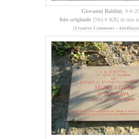
Giovanni Baldini
, 9-8-2
foto originale
[584,9 KB] in una nu
[
Creative Commons - Attribuzio