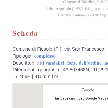
Giovanni Baldini
, 9-8-2
foto originale
[595,2 KB] in una nu
[
Creative Commons - Attribuzio
Scheda
Comune di Fiesole (FI), via San Francesco.
complesso
Tipologia:
.
atti vandalici
forze dell'ordine
n
Descrittori:
,
,
Riferimenti geografici: 43,807468N, 11,29
17.406E | 310m s.l.m.
This page can't load Google Maps 