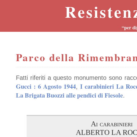
Resisten
“per di
Parco della Rimembra
Fatti riferiti a questo monumento sono racc
Gucci : 6 Agosto 1944
I carabinieri La Roc
,
La Brigata Buozzi alle pendici di Fiesole
.
Ai carabinieri
ALBERTO LA RO