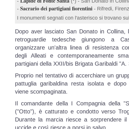
Lapide di Fonte Santa
-
(*) - San Donato in Collin
Sacrario dei partigiani fiorentini
-
- Rifredi, Firen
I monumenti segnati con l'asterisco si trovano su
Dopo aver lasciato San Donato in Collina, 
retroguardie tedesche giungono a C
organizzare un'altra linea di resistenza co
degli Alleati e contemporaneamente sman
partigiani della XXII/bis Brigata Garibaldi "A. 
Proprio nel tentativo di accerchiare un grup
pattuglia garibaldina resta isolata e dop
viene scompaginata.
Il comandante della I Compagnia della "Si
("Otto"), è catturato e condotto verso Trog
Durante la marcia riesce a sorprendere il 
uccide e così riesce a porsi in salvo.