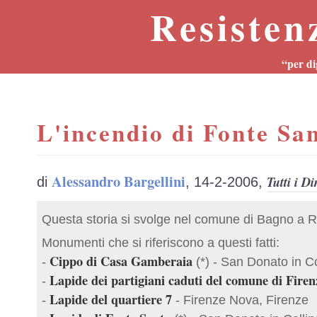
Resisten
“per di
L'incendio di Fonte Sa
Alessandro Bargellini
Tutti i Di
di
, 14-2-2006,
Questa storia si svolge nel comune di Bagno a Rip
Monumenti che si riferiscono a questi fatti:
Cippo di Casa Gamberaia
-
(*) - San Donato in Co
Lapide dei partigiani caduti del comune di Firen
-
Lapide del quartiere 7
-
- Firenze Nova, Firenze