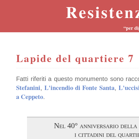
Resisten
“per di
Lapide del quartiere 7
Fatti riferiti a questo monumento sono racc
Stefanini
L'incendio di Fonte Santa
L'uccis
,
,
a Ceppeto
.
Nel 40° anniversario della 
i cittadini del quarti