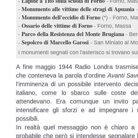
Lapide a Tito sulla scuola di Forno
-
- Forno, Mas
Monumento alle vittime delle stragi di Apuania
-
-
Monumento dell'eccidio di Forno
-
(*) - Forno, M
Ossario delle vittime di Forno
-
- Forno, Massa
Parco della Resistenza del Monte Brugiana
-
- Ber
Sepolcro di Marcello Garosi
-
- San Miniato al Mo
I monumenti segnati con l'asterisco si trovano su
A fine maggio 1944 Radio Londra trasmis
che conteneva la parola d'ordine
Avanti Sav
l'imminenza di un possibile intervento decisi
italiano, come lo sbarco sulle coste del
attendevano. Era comunque un invito pal
intensificare gli sforzi e ad impegnare i n
possibili.
In realtà quel messaggio non è chiaro a c
probabile che però si intendesse segnalare 