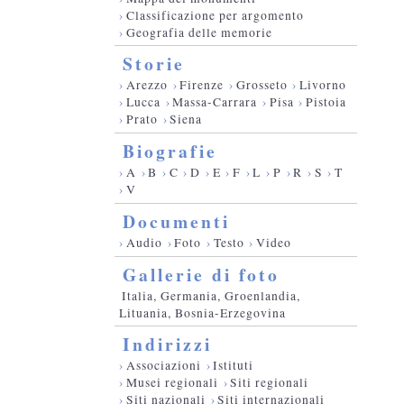
›
Classificazione per argomento
›
Geografia delle memorie
Storie
›
Arezzo
›
Firenze
›
Grosseto
›
Livorno
›
Lucca
›
Massa-Carrara
›
Pisa
›
Pistoia
›
Prato
›
Siena
Biografie
›
A
›
B
›
C
›
D
›
E
›
F
›
L
›
P
›
R
›
S
›
T
›
V
Documenti
›
Audio
›
Foto
›
Testo
›
Video
Gallerie di foto
Italia, Germania, Groenlandia,
Lituania, Bosnia-Erzegovina
Indirizzi
›
Associazioni
›
Istituti
›
Musei regionali
›
Siti regionali
›
Siti nazionali
›
Siti internazionali