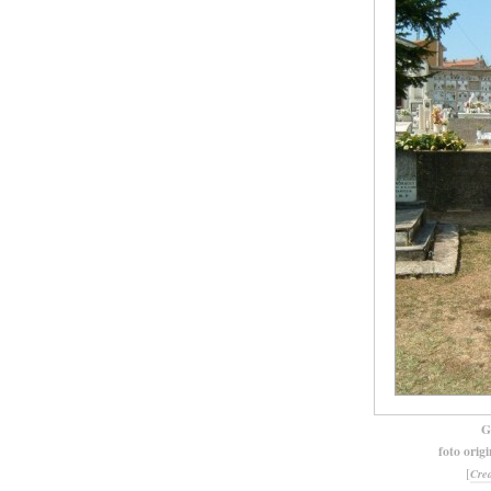
G
foto orig
[
Cre