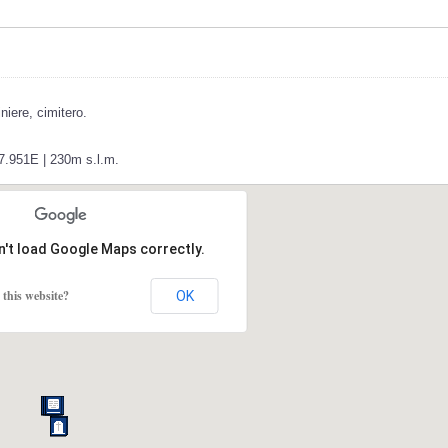
niere, cimitero.
27.951E | 230m s.l.m.
n't load Google Maps correctly.
this website?
OK