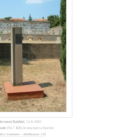
iovanni Baldini
, 14-8-2003
inale
[94,7 KB] in una nuova finestra
]
ative Commons - Attribuzione 3.0