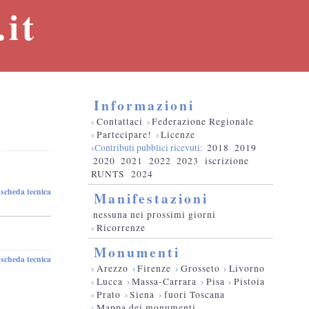
it
Informazioni
›
Contattaci
›
Federazione Regionale
›
Partecipare!
›
Licenze
›Contributi pubblici ricevuti:
2018
2019
2020
2021
2022
2023
iscrizione
RUNTS
2024
scheda tecnica
Manifestazioni
nessuna nei prossimi giorni
›
Ricorrenze
Monumenti
scheda tecnica
-
›
Arezzo
›
Firenze
›
Grosseto
›
Livorno
›
Lucca
›
Massa-Carrara
›
Pisa
›
Pistoia
›
Prato
›
Siena
›
fuori Toscana
›
Mappa dei monumenti