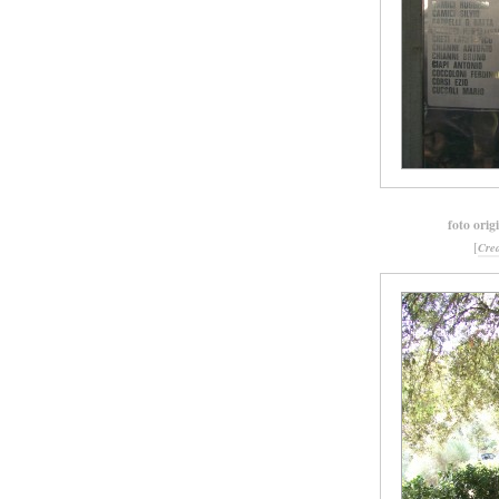
foto orig
[
Cre