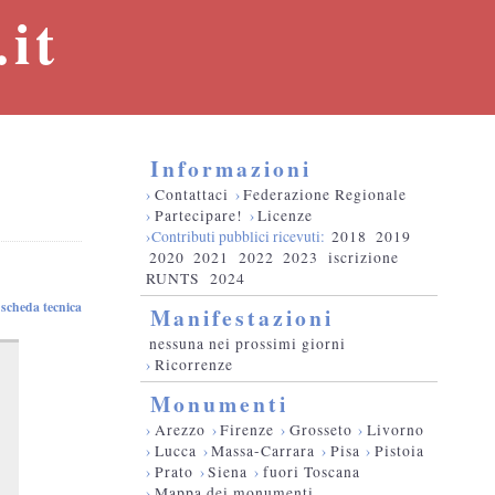
it
Informazioni
›
Contattaci
›
Federazione Regionale
›
Partecipare!
›
Licenze
›Contributi pubblici ricevuti:
2018
2019
2020
2021
2022
2023
iscrizione
RUNTS
2024
scheda tecnica
Manifestazioni
nessuna nei prossimi giorni
›
Ricorrenze
Monumenti
›
Arezzo
›
Firenze
›
Grosseto
›
Livorno
›
Lucca
›
Massa-Carrara
›
Pisa
›
Pistoia
›
Prato
›
Siena
›
fuori Toscana
›
Mappa dei monumenti