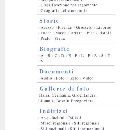
›
Classificazione per argomento
›
Geografia delle memorie
Storie
›
Arezzo
›
Firenze
›
Grosseto
›
Livorno
›
Lucca
›
Massa-Carrara
›
Pisa
›
Pistoia
›
Prato
›
Siena
Biografie
›
A
›
B
›
C
›
D
›
E
›
F
›
L
›
P
›
R
›
S
›
T
›
V
Documenti
›
Audio
›
Foto
›
Testo
›
Video
Gallerie di foto
Italia, Germania, Groenlandia,
Lituania, Bosnia-Erzegovina
Indirizzi
›
Associazioni
›
Istituti
›
Musei regionali
›
Siti regionali
›
Siti nazionali
›
Siti internazionali