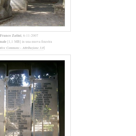
Franco Zatini
, 6-11-2007
inale
[1,1 MB] in una nuova finestra
]
ative Commons - Attribuzione 3.0