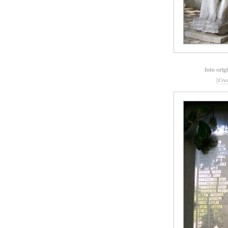
foto orig
[
Cre