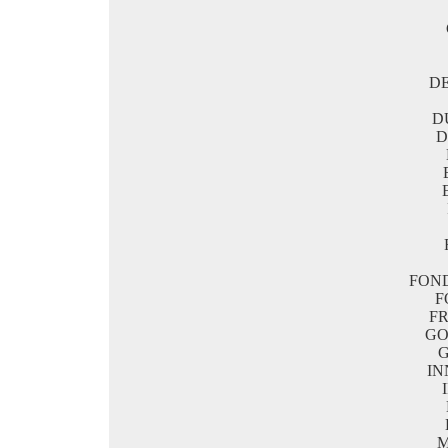
D
D
D
FOND
F
F
GO
IN
M