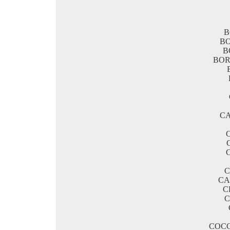
B
B
B
BOR
CA
C
CA
C
C
COC