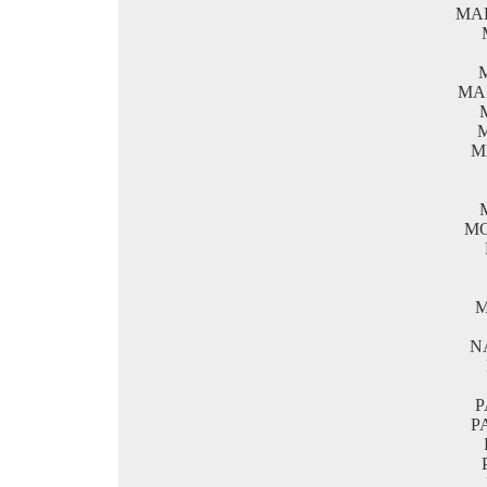
MA
MA
M
MO
M
N
P
P