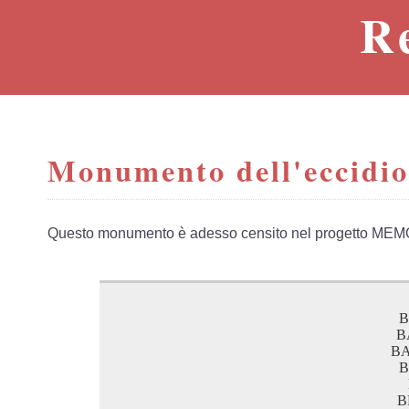
R
Monumento dell'eccidio
Questo monumento è adesso censito nel progetto MEM
B
B
BA
B
B