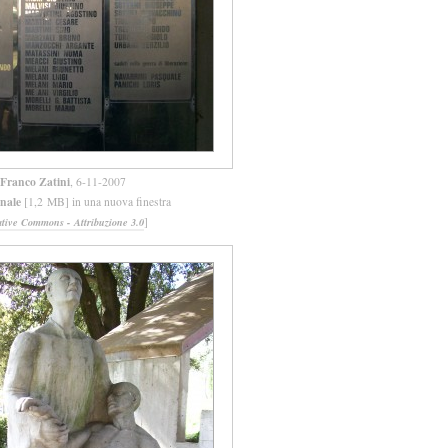
Franco Zatini
, 6-11-2007
inale
[1,2 MB] in una nuova finestra
]
ative Commons - Attribuzione 3.0