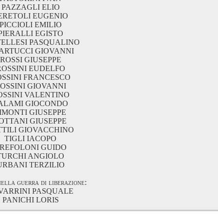
PAZZAGLI ELIO
ERETOLI EUGENIO
PICCIOLI EMILIO
PIERALLI EGISTO
TELLESI PASQUALINO
ARTUCCI GIOVANNI
ROSSI GIUSEPPE
ROSSINI EUDELFO
OSSINI FRANCESCO
OSSINI GIOVANNI
OSSINI VALENTINO
ALAMI GIOCONDO
IMONTI GIUSEPPE
OTTANI GIUSEPPE
TTILI GIOVACCHINO
TIGLI IACOPO
REFOLONI GUIDO
TURCHI ANGIOLO
URBANI TERZILIO
nella guerra di liberazione:
VARRINI PASQUALE
PANICHI LORIS