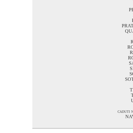
P
PRA
QU
R
R
R
S
S
S
SO
T
caduti 
NA