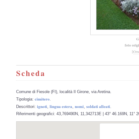
G
foto orig
[
Cre
Scheda
Comune di Fiesole (FI), località Il Girone, via Aretina.
cimitero
Tipologia:
.
ignoti
lingua estera
nomi
soldati alleati
Descrittori:
,
,
,
.
Riferimenti geografici: 43,769490N, 11,342713E | 43° 46.169N, 11° 2