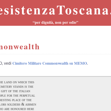
esistenzaToscana.
“per dignità, non per odio”
monwealth
Cimitero Militare Commonwealth su MEMO
O, vedi
.
he land on which this
emetery stands is the
gift of the italian
ople for the perpetual
resting place of the
lors soldiers & airmen
ho are honoured here