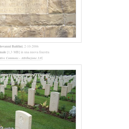
iovanni Baldini
, 2-10-2006
inale
[1,3 MB] in una nuova finestra
]
ative Commons - Attribuzione 3.0