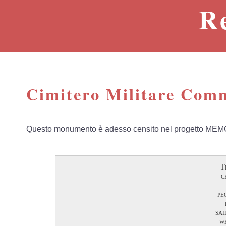
R
Cimitero Militare Com
Questo monumento è adesso censito nel progetto MEM
T
c
pe
sai
w