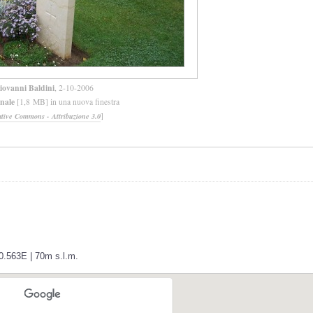
iovanni Baldini
, 2-10-2006
inale
[1,8 MB] in una nuova finestra
]
ative Commons - Attribuzione 3.0
0.563E | 70m s.l.m.