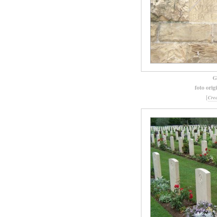
G
foto orig
[
Cre