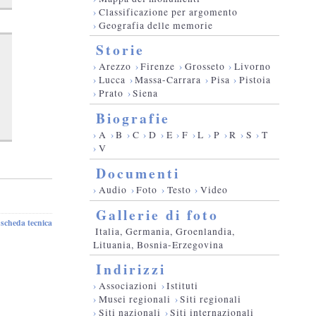
›
Classificazione per argomento
›
Geografia delle memorie
Storie
›
Arezzo
›
Firenze
›
Grosseto
›
Livorno
›
Lucca
›
Massa-Carrara
›
Pisa
›
Pistoia
›
Prato
›
Siena
Biografie
›
A
›
B
›
C
›
D
›
E
›
F
›
L
›
P
›
R
›
S
›
T
›
V
Documenti
›
Audio
›
Foto
›
Testo
›
Video
Gallerie di foto
scheda tecnica
-
Italia, Germania, Groenlandia,
Lituania, Bosnia-Erzegovina
Indirizzi
›
Associazioni
›
Istituti
›
Musei regionali
›
Siti regionali
›
Siti nazionali
›
Siti internazionali