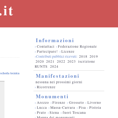
it
Informazioni
›
Contattaci
›
Federazione Regionale
›
Partecipare!
›
Licenze
›Contributi pubblici ricevuti:
2018
2019
2020
2021
2022
2023
iscrizione
RUNTS
2024
scheda tecnica
Manifestazioni
nessuna nei prossimi giorni
›
Ricorrenze
Monumenti
›
Arezzo
›
Firenze
›
Grosseto
›
Livorno
›
Lucca
›
Massa-Carrara
›
Pisa
›
Pistoia
›
Prato
›
Siena
›
fuori Toscana
›
Mappa dei monumenti