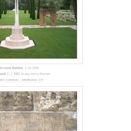
iovanni Baldini
, 2-10-2006
inale
[1,2 MB] in una nuova finestra
]
ative Commons - Attribuzione 3.0