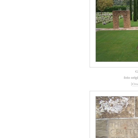
G
foto orig
[
Cre