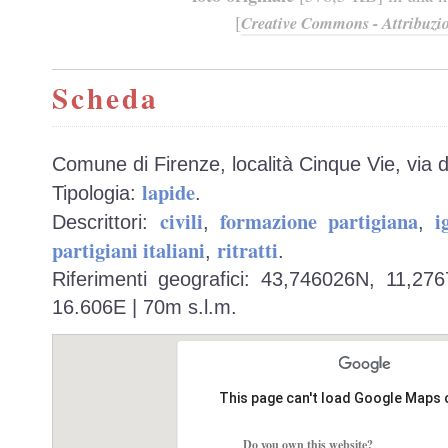
[
Creative Commons - Attribuzio
Scheda
Comune di Firenze, località Cinque Vie, via d
lapide
Tipologia:
.
civili
formazione partigiana
i
Descrittori:
,
,
partigiani italiani
ritratti
,
.
Riferimenti geografici: 43,746026N, 11,27
16.606E | 70m s.l.m.
This page can't load Google Maps 
Do you own this website?