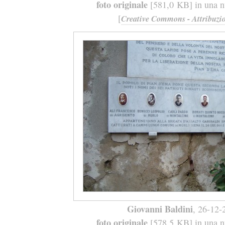
foto originale
[581,0 KB] in una nu
[
Creative Commons - Attribuzio
Giovanni Baldini
, 26-12-
foto originale
[578,5 KB] in una nu