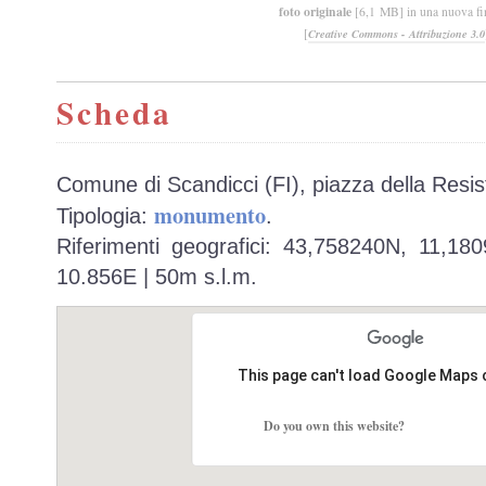
foto originale
[6,1 MB] in una nuova fi
[
Creative Commons - Attribuzione 3.0
Scheda
Comune di Scandicci (FI), piazza della Resis
monumento
Tipologia:
.
Riferimenti geografici: 43,758240N, 11,18
10.856E | 50m s.l.m.
This page can't load Google Maps 
Do you own this website?