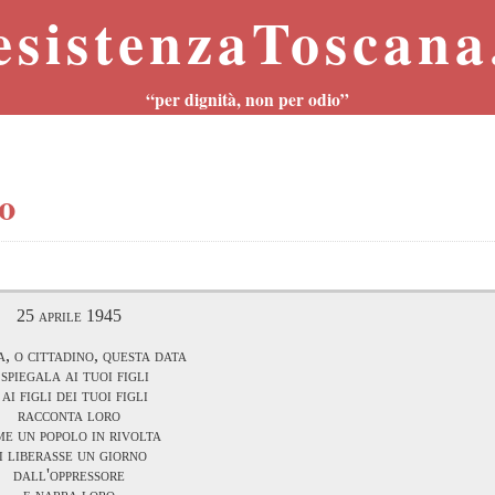
esistenzaToscana.
“per dignità, non per odio”
o
25 aprile 1945
a, o cittadino, questa data
 spiegala ai tuoi figli
 ai figli dei tuoi figli
racconta loro
e un popolo in rivolta
i liberasse un giorno
dall'oppressore
e narra loro