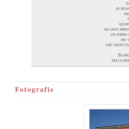
d
di qua
de
quan
sia oggi spr
un fermo 
dei 
che tanto c
Scand
della res
Fotografie