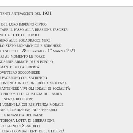
stenti antifascisti del 1921
i del loro impegno civico
tare il passo alla reazione fascista
niti a tutto il popolo
osero alle squadracce nere
llo stato monarchico e borghese
Scandicci il 28 febbraio - 1° marzo 1921
ari al momento le forze
guardie armate di un popolo
amante della libertà
ovettero soccombere
i pagarono col sacrificio
continua inflizione della violenza
antenere vivi gli ideali di socialità
o propositi di giustizia di libertà
senza recedere
i uomini la cui resistenza morale
eme e condizione indispensabili
 la rinascita del paese
ttoriosa lotta di liberazione
 cittadini di Scandicci
n loro i combattenti della libertà