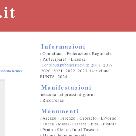
it
Informazioni
›
Contattaci
›
Federazione Regionale
›
Partecipare!
›
Licenze
›Contributi pubblici ricevuti:
2018
2019
2020
2021
2022
2023
iscrizione
scheda tecnica
RUNTS
2024
Manifestazioni
nessuna nei prossimi giorni
›
Ricorrenze
Monumenti
›
Arezzo
›
Firenze
›
Grosseto
›
Livorno
›
Lucca
›
Massa-Carrara
›
Pisa
›
Pistoia
›
Prato
›
Siena
›
fuori Toscana
›
Mappa dei monumenti