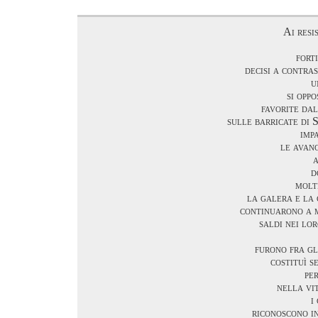
Ai resi
fort
decisi a contras
u
si opp
favorite da
sulle barricate di 
imp
le avan
d
molt
la galera e la 
continuarono a m
saldi nei lor
furono fra gl
costituì s
per
nella vi
i
riconoscono i