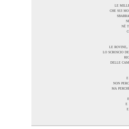
le mill
che sui mo
sbarra
n
né 
c
le rovine,
lo scroscio d
ri
delle cam
e
non perc
ma perch
e
e