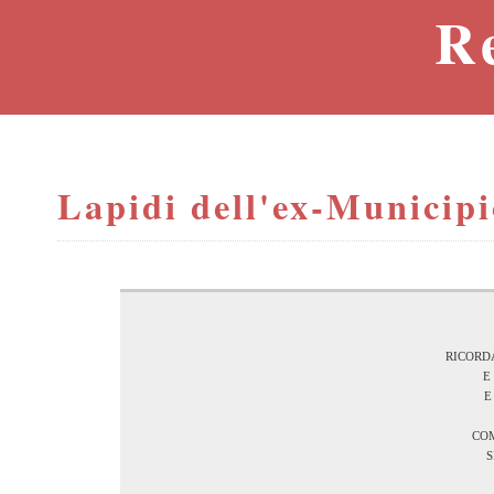
R
Lapidi dell'ex-Municipi
ricord
e
e
com
s