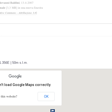
iovanni Baldini
, 13-4-2007
inale
[3,3 MB] in una nuova finestra
]
ative Commons - Attribuzione 3.0
1.356E | 50m s.l.m.
n't load Google Maps correctly.
this website?
OK