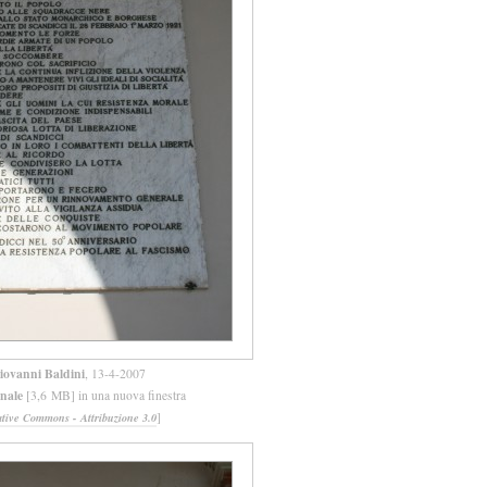
iovanni Baldini
, 13-4-2007
inale
[3,6 MB] in una nuova finestra
]
ative Commons - Attribuzione 3.0