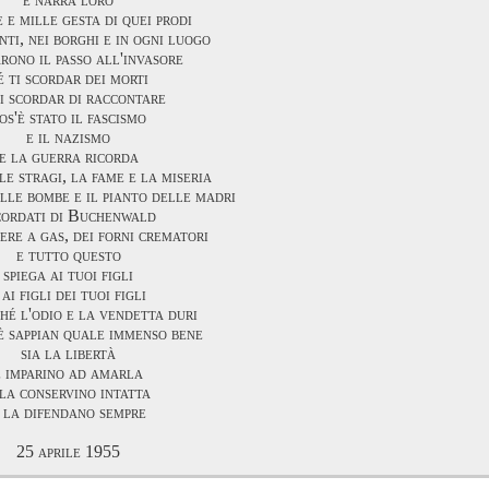
e e mille gesta di quei prodi
nti, nei borghi e in ogni luogo
rono il passo all'invasore
é ti scordar dei morti
ti scordar di raccontare
os'è stato il fascismo
e il nazismo
e la guerra ricorda
 le stragi, la fame e la miseria
elle bombe e il pianto delle madri
cordati di Buchenwald
ere a gas, dei forni crematori
e tutto questo
spiega ai tuoi figli
 ai figli dei tuoi figli
hé l'odio e la vendetta duri
è sappian quale immenso bene
sia la libertà
e imparino ad amarla
 la conservino intatta
 la difendano sempre
25 aprile 1955