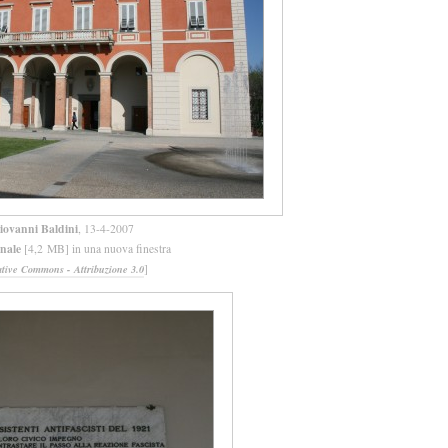
iovanni Baldini
, 13-4-2007
inale
[4,2 MB] in una nuova finestra
]
ative Commons - Attribuzione 3.0