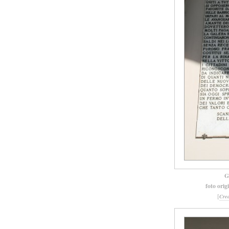
G
foto orig
[
Cre