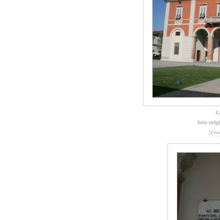
G
foto orig
[
Cre