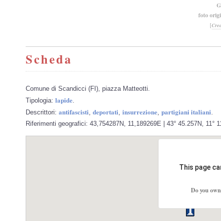
G
foto orig
[
Cre
Scheda
Comune di Scandicci (FI), piazza Matteotti.
lapide
Tipologia:
.
antifascisti
deportati
insurrezione
partigiani italiani
Descrittori:
,
,
,
.
Riferimenti geografici: 43,754287N, 11,189269E | 43° 45.257N, 11° 1
This page ca
Do you own 