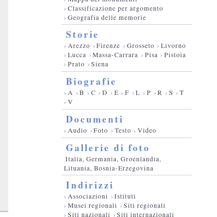
›
Classificazione per argomento
›
Geografia delle memorie
Storie
›
Arezzo
›
Firenze
›
Grosseto
›
Livorno
›
Lucca
›
Massa-Carrara
›
Pisa
›
Pistoia
›
Prato
›
Siena
Biografie
›
A
›
B
›
C
›
D
›
E
›
F
›
L
›
P
›
R
›
S
›
T
›
V
Documenti
›
Audio
›
Foto
›
Testo
›
Video
Gallerie di foto
Italia, Germania, Groenlandia,
Lituania, Bosnia-Erzegovina
Indirizzi
›
Associazioni
›
Istituti
›
Musei regionali
›
Siti regionali
›
Siti nazionali
›
Siti internazionali