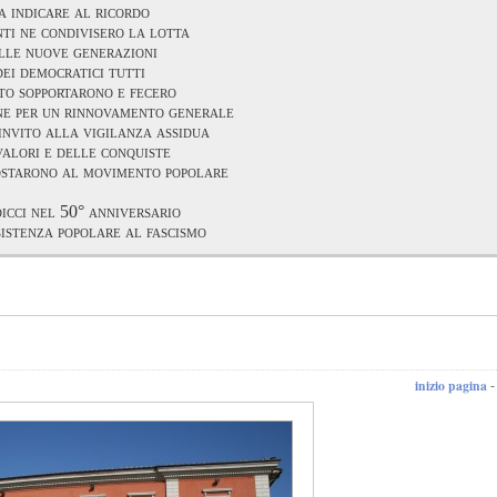
a indicare al ricordo
nti ne condivisero la lotta
lle nuove generazioni
dei democratici tutti
to sopportarono e fecero
one per un rinnovamento generale
invito alla vigilanza assidua
valori e delle conquiste
ostarono al movimento popolare
icci nel 50° anniversario
istenza popolare al fascismo
inizio pagina