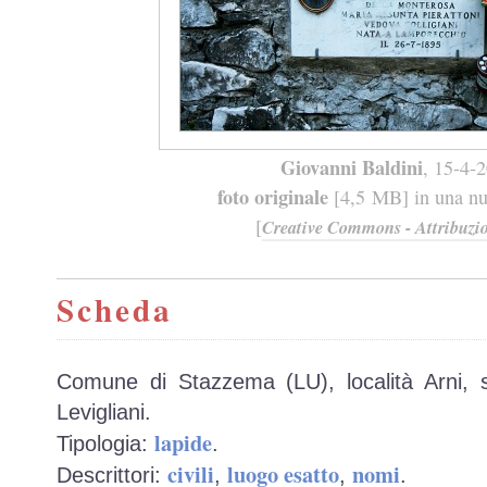
Giovanni Baldini
, 15-4-
foto originale
[4,5 MB] in una nuo
[
Creative Commons - Attribuzio
Scheda
Comune di Stazzema (LU), località Arni, s
Levigliani.
lapide
Tipologia:
.
civili
luogo esatto
nomi
Descrittori:
,
,
.