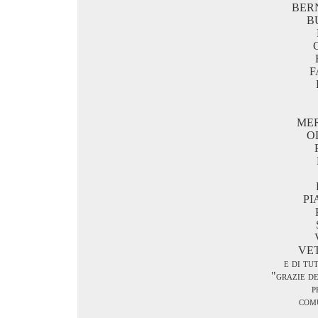
BER
B
F
ME
O
PI
VE
e di tu
"grazie de
p
com