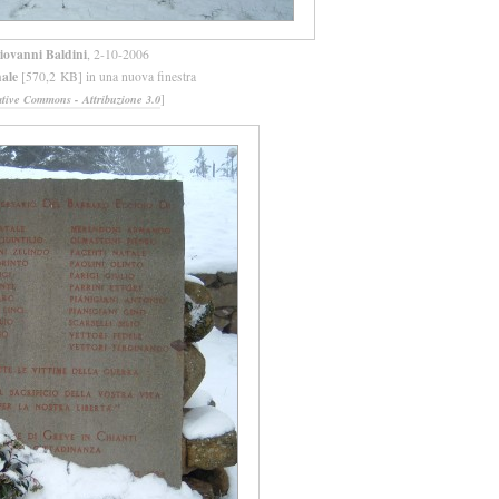
iovanni Baldini
, 2-10-2006
nale
[570,2 KB] in una nuova finestra
]
ative Commons - Attribuzione 3.0