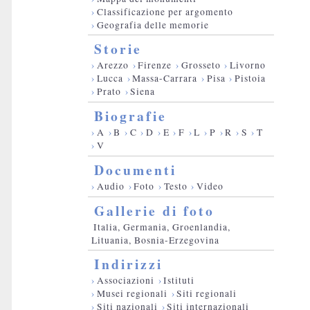
›
Classificazione per argomento
›
Geografia delle memorie
Storie
›
Arezzo
›
Firenze
›
Grosseto
›
Livorno
›
Lucca
›
Massa-Carrara
›
Pisa
›
Pistoia
›
Prato
›
Siena
Biografie
›
A
›
B
›
C
›
D
›
E
›
F
›
L
›
P
›
R
›
S
›
T
›
V
Documenti
›
Audio
›
Foto
›
Testo
›
Video
Gallerie di foto
Italia, Germania, Groenlandia,
Lituania, Bosnia-Erzegovina
Indirizzi
›
Associazioni
›
Istituti
›
Musei regionali
›
Siti regionali
›
Siti nazionali
›
Siti internazionali