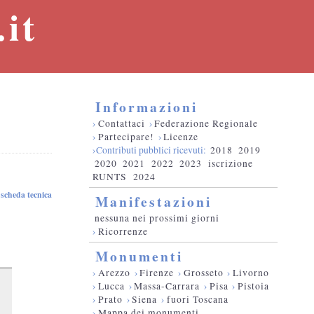
it
Informazioni
›
Contattaci
›
Federazione Regionale
›
Partecipare!
›
Licenze
›Contributi pubblici ricevuti:
2018
2019
2020
2021
2022
2023
iscrizione
RUNTS
2024
scheda tecnica
Manifestazioni
nessuna nei prossimi giorni
›
Ricorrenze
Monumenti
›
Arezzo
›
Firenze
›
Grosseto
›
Livorno
›
Lucca
›
Massa-Carrara
›
Pisa
›
Pistoia
›
Prato
›
Siena
›
fuori Toscana
›
Mappa dei monumenti