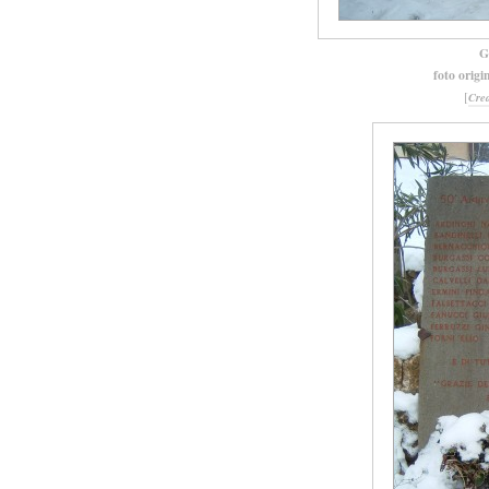
G
foto origi
[
Cre