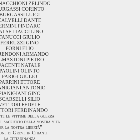
NACCHIONI ZELINDO
URGASSI CORINTO
BURGASSI LUIGI
CALVELLI DANTE
ERMINI PINDARO
ALSETTACCI LINO
FANUCCI GIULIO
FERRUZZI GINO
FORNI ELIO
RENDONI ARMANDO
LMASTONI PIETRO
PACENTI NATALE
PAOLINI OLINTO
PARIGI GIULIO
PARRINI ETTORE
ANIGIANI ANTONIO
PIANIGIANI GINO
SCARSELLI SILIO
VETTORI FEDELE
TTORI FERDINANDO
tte le vittime della guerra
l sacrificio della vostra vita
er la nostra libertà"
une di Greve in Chianti
la cittadinanza