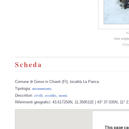
G
foto origi
[
Cre
Scheda
Comune di Greve in Chianti (FI), località La Panca.
monumento
Tipologia:
.
civili
eccidio
nomi
Descrittori:
,
,
.
Riferimenti geografici: 43,617250N, 11,358511E | 43° 37.035N, 11° 21
This page ca