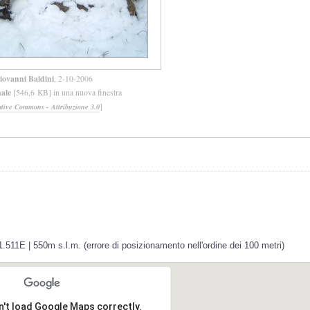
iovanni Baldini
, 2-10-2006
nale
[546,6 KB] in una nuova finestra
]
ative Commons - Attribuzione 3.0
.511E | 550m s.l.m. (errore di posizionamento nell'ordine dei 100 metri)
n't load Google Maps correctly.