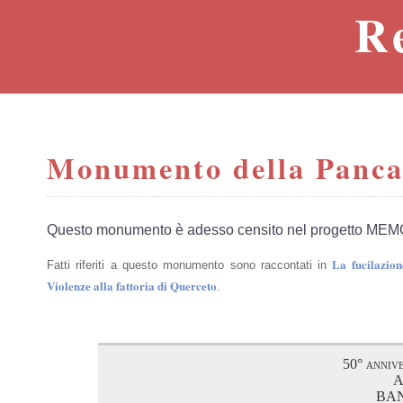
R
Monumento della Panc
Questo monumento è adesso censito nel progetto MEM
La fucilazio
Fatti riferiti a questo monumento sono raccontati in
Violenze alla fattoria di Querceto
.
50° annive
A
BAN