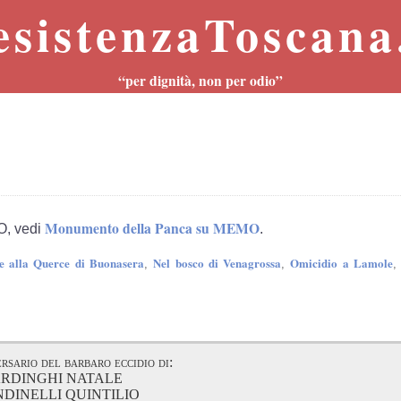
esistenzaToscana.
“per dignità, non per odio”
a
Monumento della Panca su MEMO
O, vedi
.
ne alla Querce di Buonasera
Nel bosco di Venagrossa
Omicidio a Lamole
,
,
,
rsario del barbaro eccidio di:
RDINGHI NATALE
DINELLI QUINTILIO