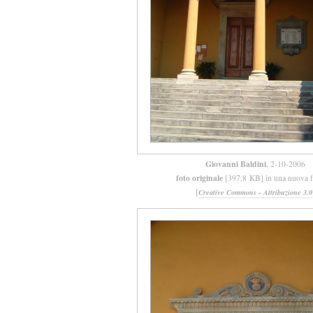
Giovanni Baldini
, 2-10-2006
foto originale
[397,8 KB] in una nuova f
[
Creative Commons - Attribuzione 3.0