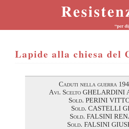
Resisten
“per di
Lapide alla chiesa del 
Caduti nella guerra 194
Avi. Scelto GHELARDIN
Sold. PERINI VITT
Sold. CASTELLI G
Sold. FALSINI RE
Sold. FALSINI GIU