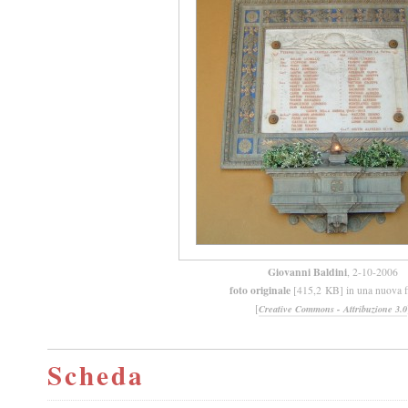
Giovanni Baldini
, 2-10-2006
foto originale
[415,2 KB] in una nuova f
[
Creative Commons - Attribuzione 3.0
Scheda