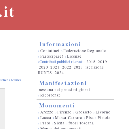
it
Informazioni
›
Contattaci
›
Federazione Regionale
›
Partecipare!
›
Licenze
›Contributi pubblici ricevuti:
2018
2019
2020
2021
2022
2023
iscrizione
RUNTS
2024
scheda tecnica
Manifestazioni
nessuna nei prossimi giorni
›
Ricorrenze
Monumenti
›
Arezzo
›
Firenze
›
Grosseto
›
Livorno
›
Lucca
›
Massa-Carrara
›
Pisa
›
Pistoia
›
Prato
›
Siena
›
fuori Toscana
›
Mappa dei monumenti