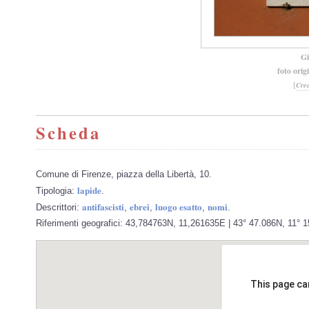
Gi
foto orig
[
Cre
Scheda
Comune di Firenze, piazza della Libertà, 10.
lapide
Tipologia:
.
antifascisti
ebrei
luogo esatto
nomi
Descrittori:
,
,
,
.
Riferimenti geografici: 43,784763N, 11,261635E | 43° 47.086N, 11° 1
This page ca