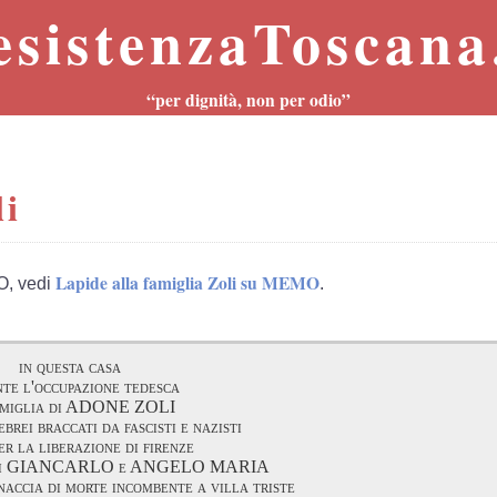
esistenzaToscana.
“per dignità, non per odio”
li
Lapide alla famiglia Zoli su MEMO
O, vedi
.
in questa casa
te l'occupazione tedesca
amiglia di ADONE ZOLI
ebrei braccati da fascisti e nazisti
er la liberazione di firenze
figli GIANCARLO e ANGELO MARIA
naccia di morte incombente a villa triste