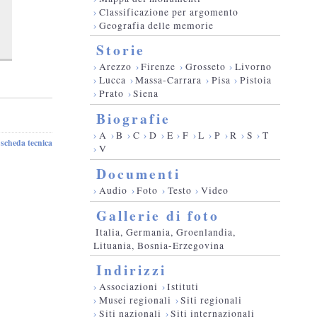
›
Classificazione per argomento
›
Geografia delle memorie
Storie
›
Arezzo
›
Firenze
›
Grosseto
›
Livorno
›
Lucca
›
Massa-Carrara
›
Pisa
›
Pistoia
›
Prato
›
Siena
Biografie
›
A
›
B
›
C
›
D
›
E
›
F
›
L
›
P
›
R
›
S
›
T
scheda tecnica
-
›
V
Documenti
›
Audio
›
Foto
›
Testo
›
Video
Gallerie di foto
Italia, Germania, Groenlandia,
Lituania, Bosnia-Erzegovina
Indirizzi
›
Associazioni
›
Istituti
›
Musei regionali
›
Siti regionali
›
Siti nazionali
›
Siti internazionali