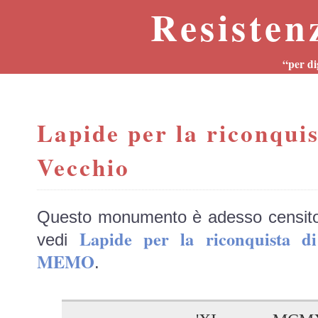
Resisten
“per di
Lapide per la riconquis
Vecchio
Questo monumento è adesso censit
Lapide per la riconquista d
vedi
MEMO
.